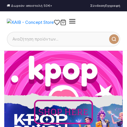
🚚 Δωρεάν αποστολή 50€+
Σύνδεση
Εγγραφή
SHOP HERE