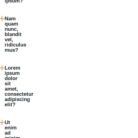
ipsum?
Nam
quam
nunc,
blandit
vel,
ridiculus
mus?
Lorem
ipsum
dolor
sit
amet,
consectetur
adipiscing
elit?
Ut
enim
ad