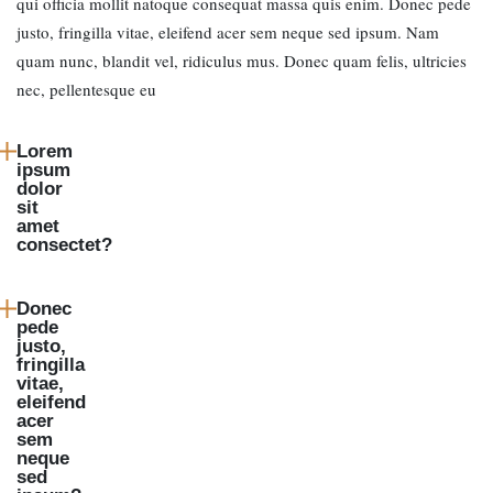
qui officia mollit natoque consequat massa quis enim. Donec pede
justo, fringilla vitae, eleifend acer sem neque sed ipsum. Nam
quam nunc, blandit vel, ridiculus mus. Donec quam felis, ultricies
nec, pellentesque eu
Lorem
ipsum
dolor
sit
amet
consectet?
Donec
pede
justo,
fringilla
vitae,
eleifend
acer
sem
neque
sed