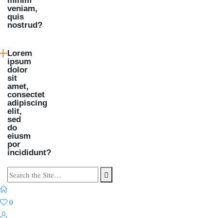
minim
veniam,
quis
nostrud?
Lorem
ipsum
dolor
sit
amet,
consectet
adipiscing
elit,
sed
do
eiusm
por
incididunt?
Search
for:
0