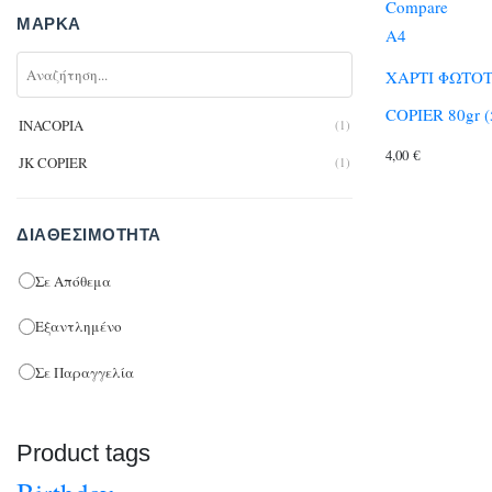
Compare
ΜΆΡΚΑ
A4
ΧΑΡΤΙ ΦΩΤΟΤ
COPIER 80gr (
INACOPIA
(1)
4,00
€
JK COPIER
(1)
ΔΙΑΘΕΣΙΜΌΤΗΤΑ
Σε Απόθεμα
Εξαντλημένο
Σε Παραγγελία
Product tags