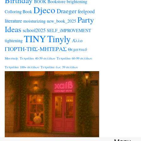
Birthday
BOOK
Bookstore
brightening
Djeco
Draeger
feelgood
Colloring Book
Party
literature
moisturizing
new_book_2025
Ideas
school2025
SELF_iMPROVEMENT
TINY
Tinyly
tightening
Άλλο
ΓΙΟΡΤΗ-ΤΗΣ-ΜΗΤΕΡΑΣ
Θεματικό
Μουσικής
Τετράδια 40-59 σελίδων
Τετράδια 60-99 σελίδων
Τετράδια 100+ σελίδων
Τετράδια έως 39 σελίδων