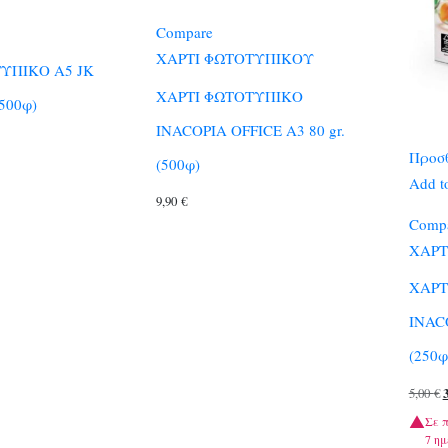
Compare
ΧΑΡΤΙ ΦΩΤΟΤΥΠΙΚΟΥ
ΥΠΙΚΟ Α5 JK
ΧΑΡΤΙ ΦΩΤΟΤΥΠΙΚΟ
500φ)
INACOPIA OFFICE Α3 80 gr.
Προσθ
(500φ)
Add to
9,90
€
Comp
ΧΑΡΤ
ΧΑΡΤ
INACO
(250φ
O
5,00
€
p
Σε 
7 ημ
w