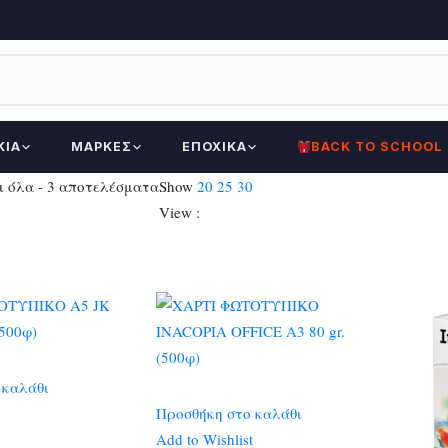
ΚΊΑ
ΜΆΡΚΕΣ
ΕΠΟΧΙΚΆ
BACK TO SCHOOL
Sorted
 όλα - 3 αποτελέσματα
Show
20
25
30
by
View :
latest
 καλάθι
Προσθήκη στο καλάθι
Add to Wishlist