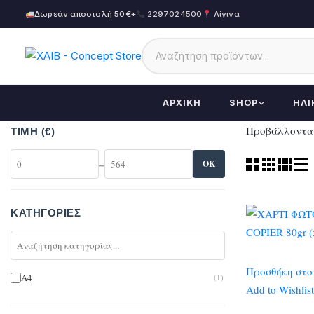
Δωρεάν αποστολή 50€+
2297024500
Αίγινα
ΑΡΧΙΚΉ
SHOP
ΗΛΙ
Προβάλλονται
ΤΙΜΉ (€)
–
OK
ΚΑΤΗΓΟΡΊΕΣ
Προσθήκη στο
A4
(1)
Add to Wishlist