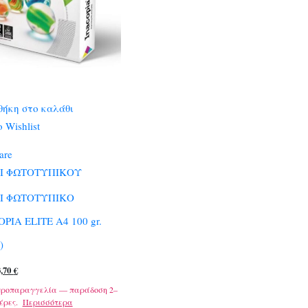
ήκη στο καλάθι
 Wishlist
are
Ι ΦΩΤΟΤΥΠΙΚΟΥ
Ι ΦΩΤΟΤΥΠΙΚΟ
PIA ELITE A4 100 gr.
)
riginal
Η
3,70
€
rice
τρέχουσα
προπαραγγελία — παράδοση 2–
έρες.
Περισσότερα
as:
τιμή