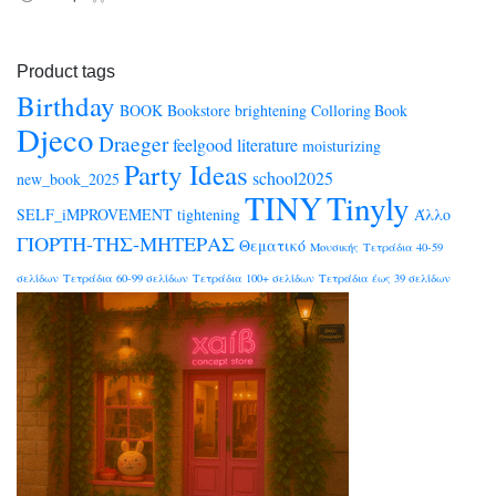
Product tags
Birthday
BOOK
Bookstore
brightening
Colloring Book
Djeco
Draeger
feelgood
literature
moisturizing
Party Ideas
school2025
new_book_2025
TINY
Tinyly
SELF_iMPROVEMENT
tightening
Άλλο
ΓΙΟΡΤΗ-ΤΗΣ-ΜΗΤΕΡΑΣ
Θεματικό
Μουσικής
Τετράδια 40-59
σελίδων
Τετράδια 60-99 σελίδων
Τετράδια 100+ σελίδων
Τετράδια έως 39 σελίδων