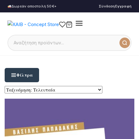
Δωρεάν αποστολή 50€+
Σύνδεση
Εγγραφή
Φίλτρα