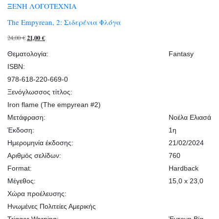
ΞΕΝΗ ΛΟΓΟΤΕΧΝΙΑ
The Empyrean, 2: Σιδερένια Φλόγα
Original
Η
24,00
€
21,00
€
price
τρέχουσα
Θεματολογία:
Fantasy
was:
τιμή
ISBN:
24,00 €.
είναι:
978-618-220-669-0
21,00 €.
Ξενόγλωσσος τίτλος:
Iron flame (The empyrean #2)
Μετάφραση:
Νοέλα Ελιασά
Έκδοση:
1η
Ημερομηνία έκδοσης:
21/02/2024
Αριθμός σελίδων:
760
Format:
Hardback
Μέγεθος:
15,0 x 23,0
Χώρα προέλευσης:
Ηνωμένες Πολιτείες Αμερικής
Trigger Warning:
Έντονη Βία