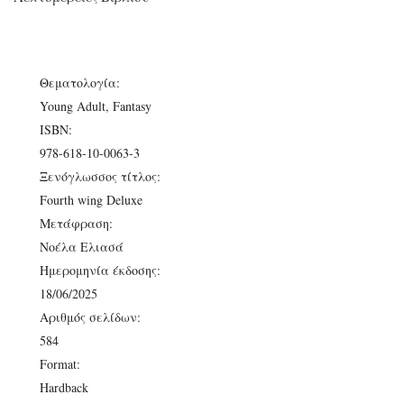
was:
τιμή
34,00 €.
είναι:
30,00 €.
Θεματολογία:
Young Adult, Fantasy
ISBN:
978-618-10-0063-3
Ξενόγλωσσος τίτλος:
Fourth wing Deluxe
Μετάφραση:
Νοέλα Ελιασά
Ημερομηνία έκδοσης:
18/06/2025
Αριθμός σελίδων:
584
Format:
Hardback