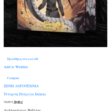
Προσθήκη στο καλάθι
Add to Wishlist
Compare
ΞΕΝΗ ΛΟΓΟΤΕΧΝΙΑ
Τέταρτη Πτέρυγα Deluxe
Original
Η
34,00
€
30,00
€
price
τρέχουσα
Λεπτομέρειες Βιβλίου