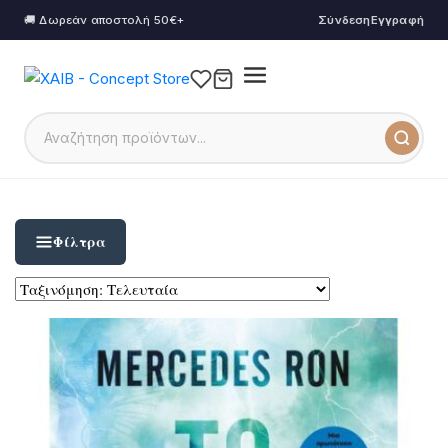
🚚 Δωρεάν αποστολή 50€+
Σύνδεση
Εγγραφή
Φίλτρα