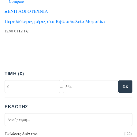
Compare
ΞΕΝΗ ΛΟΓΟΤΕΧΝΙΑ
Περισσότερες μέρες στο Βιβλιοπωλείο Μορισάκι
Original
Η
12,90
€
11,61
€
price
τρέχουσα
was:
τιμή
12,90 €.
είναι:
11,61 €.
ΤΙΜΉ (€)
–
OK
ΕΚΔΌΤΗΣ
Εκδόσεις Διόπτρα
(122)