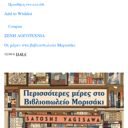
Προσθήκη στο καλάθι
Add to Wishlist
Compare
ΞΕΝΗ ΛΟΓΟΤΕΧΝΙΑ
Οι μέρες στο βιβλιοπωλείο Μορισάκι
Original
Η
12,90
€
11,61
€
price
τρέχουσα
was:
τιμή
12,90 €.
είναι:
11,61 €.