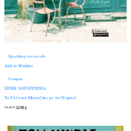
Προσθήκη στο καλάθι
Add to Wishlist
Compare
ΞΕΝΗ ΛΟΓΟΤΕΧΝΙΑ
Το Γαλλικό Μαγαζάκι με τα Νυφικά
Original
Η
14,40
€
12,96
€
price
τρέχουσα
was:
τιμή
14,40 €.
είναι: