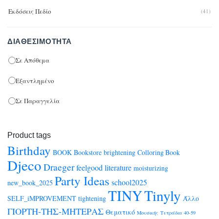
Εκδόσεις Πεδίο
(41)
ΔΙΑΘΕΣΙΜΌΤΗΤΑ
Σε Απόθεμα
Εξαντλημένο
Σε Παραγγελία
Product tags
Birthday
BOOK
Bookstore
brightening
Colloring Book
Djeco
Draeger
feelgood
literature
moisturizing
Party Ideas
school2025
new_book_2025
TINY
Tinyly
SELF_iMPROVEMENT
tightening
Άλλο
ΓΙΟΡΤΗ-ΤΗΣ-ΜΗΤΕΡΑΣ
Θεματικό
Μουσικής
Τετράδια 40-59