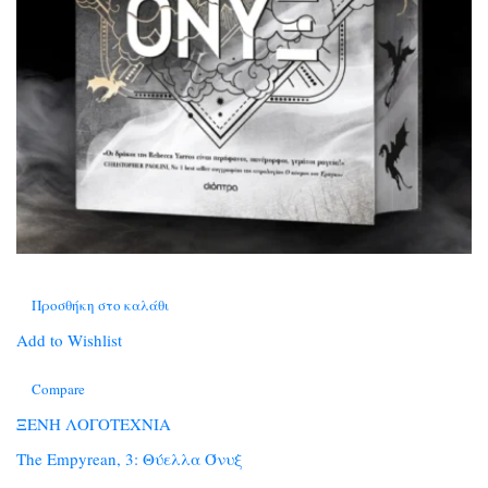
Προσθήκη στο καλάθι
Add to Wishlist
Compare
ΞΕΝΗ ΛΟΓΟΤΕΧΝΙΑ
The Empyrean, 3: Θύελλα Όνυξ