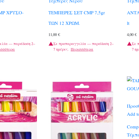
ού
Τέμπερες Νερού
Τέμπε
MP ΧΡΥΣΟ-
ΤΕΜΠΕΡΕΣ ΣΕΤ CMP 7,5gr
ΑΝΤΛ
ΤΩΝ 12 ΧΡΩΜ.
lt
11,00
€
4,00
€
ελία — παράδοση 2–
Σε προπαραγγελία — παράδοση 2–
Σε 
ισσότερα
7 ημέρες.
Περισσότερα
7 ημ
Προσθ
Add to
Comp
Τέμπε