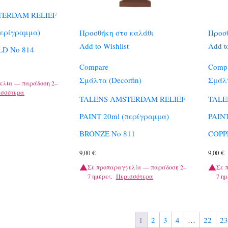
TERDAM RELIEF
περίγραμμα)
Προσθήκη στο καλάθι
Προσθ
Add to Wishlist
Add to
D No 814
Compare
Comp
Σμάλτα (Decorfin)
Σμάλτ
ελία — παράδοση 2–
ισσότερα
TALENS AMSTERDAM RELIEF
TALE
PAINT 20ml (περίγραμμα)
PAINT
BRONZE No 811
COPP
9,00
€
9,00
€
Σε προπαραγγελία — παράδοση 2–
Σε 
7 ημέρες.
Περισσότερα
7 ημ
1
2
3
4
…
22
23