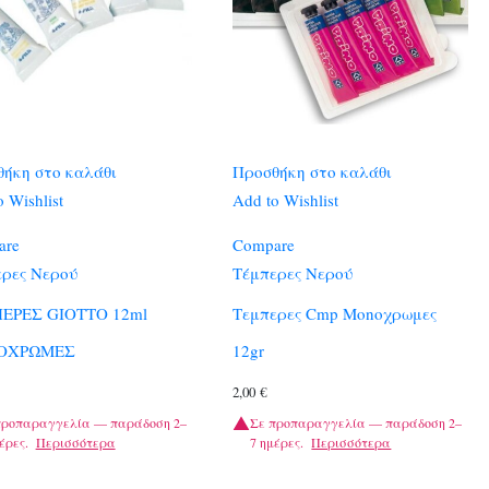
ήκη στο καλάθι
Προσθήκη στο καλάθι
 Wishlist
Add to Wishlist
are
Compare
ρες Νερού
Τέμπερες Νερού
ΕΡΕΣ GIOTTO 12ml
Τεμπερες Cmp Monοχρωμες
ΟΧΡΩΜΕΣ
12gr
2,00
€
προπαραγγελία — παράδοση 2–
Σε προπαραγγελία — παράδοση 2–
έρες.
Περισσότερα
7 ημέρες.
Περισσότερα