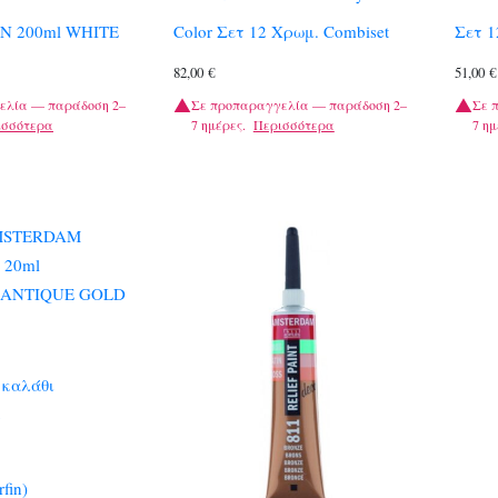
N 200ml WHITE
Color Σετ 12 Χρωμ. Combiset
Σετ 1
82,00
€
51,00
€
ελία — παράδοση 2–
Σε προπαραγγελία — παράδοση 2–
Σε 
ισσότερα
7 ημέρες.
Περισσότερα
7 ημ
 καλάθι
fin)