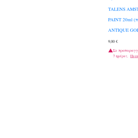
TALENS AMS
PAINT 20ml (
ANTIQUE GOL
9,00
€
Σε προπαραγγ
7 ημέρες.
Περ