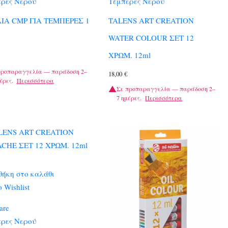
ρες Νερού
Τέμπερες Νερού
ΙΑ CMP ΓΙΑ ΤΕΜΠΕΡΕΣ 1
TALENS ART CREATION
WATER COLOUR ΣΕΤ 12
ΧΡΩΜ. 12ml
προπαραγγελία — παράδοση 2–
18,00
€
έρες.
Περισσότερα
Σε προπαραγγελία — παράδοση 2–
7 ημέρες.
Περισσότερα
ήκη στο καλάθι
 Wishlist
are
ρες Νερού