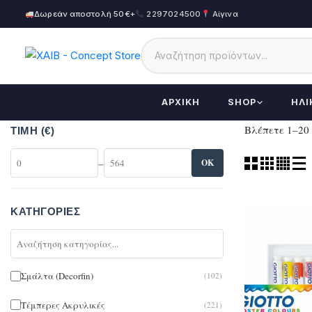
Δωρεάν αποστολή 50€+
2297024500
Αίγινα
ΑΡΧΙΚΉ
SHOP
ΗΛΙ
Βλέπετε 1–20
ΤΙΜΉ (€)
–
OK
ΚΑΤΗΓΟΡΊΕΣ
Σμάλτα (Decorfin)
(102)
Τέμπερες Ακρυλικές
(221)