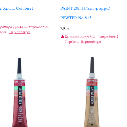
2 Χρωμ. Combiset
PAINT 20ml (περίγραμμα)
PEWTER No 815
προπαραγγελία — παράδοση 2–
9,00
€
έρες.
Περισσότερα
Σε προπαραγγελία — παράδοση 2–
7 ημέρες.
Περισσότερα