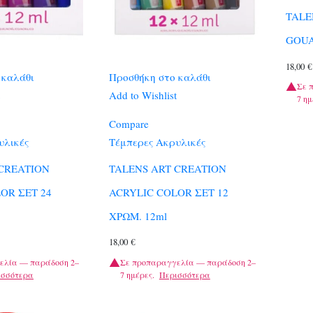
TALE
GOUA
18,00
€
 καλάθι
Προσθήκη στο καλάθι
Σε 
Add to Wishlist
7 ημ
Compare
υλικές
Τέμπερες Ακρυλικές
 CREATION
TALENS ART CREATION
OR ΣΕΤ 24
ACRYLIC COLOR ΣΕΤ 12
ΧΡΩΜ. 12ml
18,00
€
ελία — παράδοση 2–
Σε προπαραγγελία — παράδοση 2–
ισσότερα
7 ημέρες.
Περισσότερα