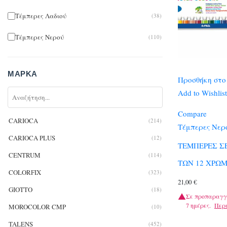
Τέμπερες Λαδιού
(38)
Τέμπερες Νερού
(110)
ΜΆΡΚΑ
Προσθήκη στο
Add to Wishlist
Compare
CARIOCA
(214)
Τέμπερες Νερ
CARIOCA PLUS
(12)
ΤΕΜΠΕΡΕΣ ΣΕ
CENTRUM
(114)
ΤΩΝ 12 ΧΡΩΜ
COLORFIX
(323)
21,00
€
GIOTTO
(18)
Σε προπαραγγ
7 ημέρες.
Περ
MOROCOLOR CMP
(10)
TALENS
(452)