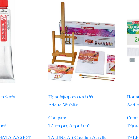
 καλάθι
Προσθήκη στο καλάθι
Προσθ
Add to Wishlist
Add to
Compare
Comp
ιού
Τέμπερες Ακρυλικές
Τέμπε
ΜΑΤΑ ΛΑΔΙΟΥ
TALENS Art Creation Acrylic
TALEN