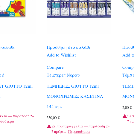
 καλάθι
Προσθήκη στο καλάθι
Προσθ
Add to Wishlist
Add to
Compare
Comp
ού
Τέμπερες Νερού
Τέμπε
Τ GIOTTO 12ml
ΤΕΜΠΕΡΕΣ GIOTTO 12ml
ΤΕΜΠ
.
ΜΟΝΟΧΡΩΜΕΣ ΚΑΣΕΤΙΝΑ
ΜΟΝ
144τεμ.
2,00
€
ελία — παράδοση 2–
Σε 
330,00
€
ισσότερα
7 ημ
Σε προπαραγγελία — παράδοση 2–
7 ημέρες.
Περισσότερα