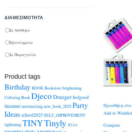
ΔΙΑΘΕΣΙΜΌΤΗΤΑ
Σε Απόθεμα
Εξαντλημένο
Σε Παραγγελία
Product tags
Birthday
BOOK
Bookstore
brightening
Djeco
Draeger
feelgood
Colloring Book
Party
Προσθήκη στο
literature
moisturizing
new_book_2025
Ideas
Add to Wishlist
school2025
SELF_iMPROVEMENT
TINY
Tinyly
tightening
Άλλο
Compare