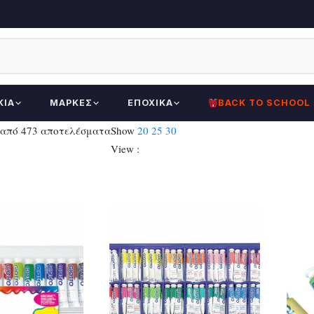
ΚΊΑ
ΜΆΡΚΕΣ
ΕΠΟΧΙΚΆ
BACK TO SCHOOL
Sorted
 από 473 αποτελέσματα
Show
20
25
30
by
View :
latest