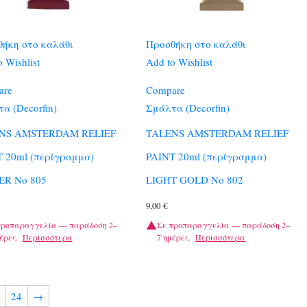
ήκη στο καλάθι
Προσθήκη στο καλάθι
 Wishlist
Add to Wishlist
are
Compare
α (Decorfin)
Σμάλτα (Decorfin)
NS AMSTERDAM RELIEF
TALENS AMSTERDAM RELIEF
 20ml (περίγραμμα)
PAINT 20ml (περίγραμμα)
ER No 805
LIGHT GOLD No 802
9,00
€
προπαραγγελία — παράδοση 2–
Σε προπαραγγελία — παράδοση 2–
έρες.
Περισσότερα
7 ημέρες.
Περισσότερα
24
→