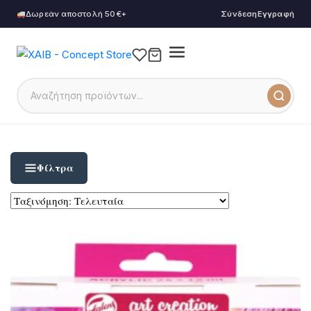
Δωρεάν αποστολή 50€+
Σύνδεση
Εγγραφή
Φίλτρα