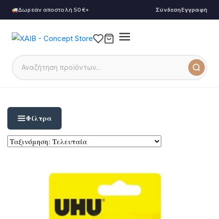
Δωρεάν αποστολή 50€+
Σύνδεση
Εγγραφή
Φίλτρα