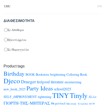
UHU
(33)
ΔΙΑΘΕΣΙΜΌΤΗΤΑ
Σε Απόθεμα
Εξαντλημένο
Σε Παραγγελία
Product tags
Birthday
BOOK
Bookstore
brightening
Colloring Book
Djeco
Draeger
feelgood
literature
moisturizing
Party Ideas
school2025
new_book_2025
TINY
Tinyly
SELF_iMPROVEMENT
tightening
Άλλο
ΓΙΟΡΤΗ-ΤΗΣ-ΜΗΤΕΡΑΣ
Θεματικό
Μουσικής
Τετράδια 40-59