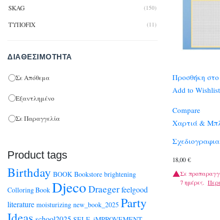
SKAG
(150)
ΤΥΠΟFIX
(11)
ΔΙΑΘΕΣΙΜΌΤΗΤΑ
Προσθήκη στο
Σε Απόθεμα
Add to Wishlist
Εξαντλημένο
Compare
Σε Παραγγελία
Χαρτιά & Μπλ
Σχεδιογραφια
Product tags
18,00
€
Birthday
Σε προπαραγγ
BOOK
Bookstore
brightening
Djeco
7 ημέρες.
Περ
Draeger
feelgood
Colloring Book
Party
literature
moisturizing
new_book_2025
Ideas
school2025
SELF_iMPROVEMENT