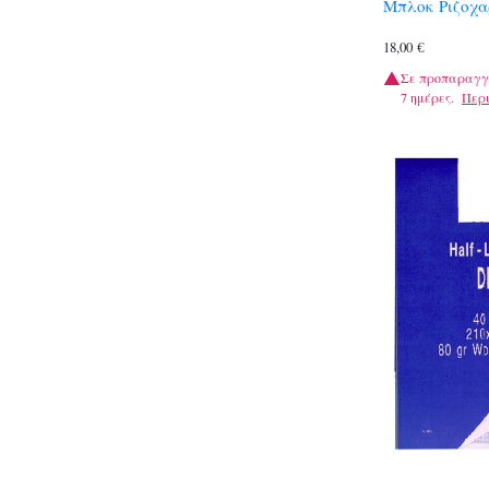
Μπλοκ Ριζοχα
18,00
€
Σε προπαραγγ
7 ημέρες.
Περ