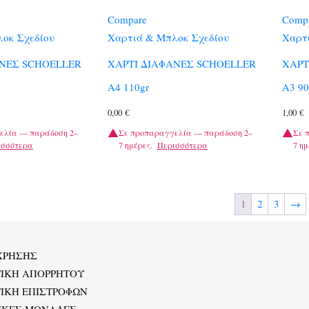
Compare
Comp
οκ Σχεδίου
Χαρτιά & Μπλοκ Σχεδίου
Χαρτ
ΑΝΕΣ SCHOELLER
ΧΑΡΤΙ ΔΙΑΦΑΝΕΣ SCHOELLER
ΧΑΡΤ
Α4 110gr
Α3 90
0,00
€
1,00
€
ελία — παράδοση 2–
Σε προπαραγγελία — παράδοση 2–
Σε 
ισσότερα
7 ημέρες.
Περισσότερα
7 ημ
1
2
3
→
ΧΡΗΣΗΣ
ΤΙΚΗ ΑΠΟΡΡΗΤΟΥ
ΙΚΗ ΕΠΙΣΤΡΟΦΩΝ