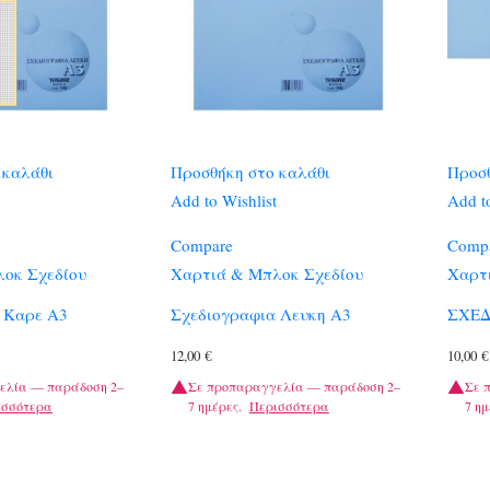
 καλάθι
Προσθήκη στο καλάθι
Προσθ
Add to Wishlist
Add to
Compare
Comp
οκ Σχεδίου
Χαρτιά & Μπλοκ Σχεδίου
Χαρτ
 Καρε Α3
Σχεδιογραφια Λευκη Α3
ΣΧΕΔ
12,00
€
10,00
€
ελία — παράδοση 2–
Σε προπαραγγελία — παράδοση 2–
Σε 
ισσότερα
7 ημέρες.
Περισσότερα
7 ημ