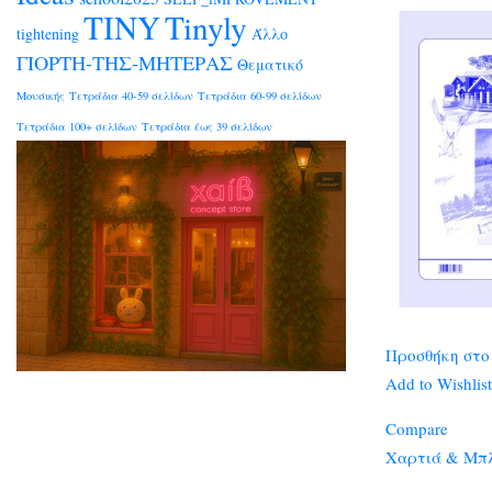
TINY
Tinyly
tightening
Άλλο
ΓΙΟΡΤΗ-ΤΗΣ-ΜΗΤΕΡΑΣ
Θεματικό
Μουσικής
Τετράδια 40-59 σελίδων
Τετράδια 60-99 σελίδων
Τετράδια 100+ σελίδων
Τετράδια έως 39 σελίδων
Προσθήκη στο
Add to Wishlist
Compare
Χαρτιά & Μπλ