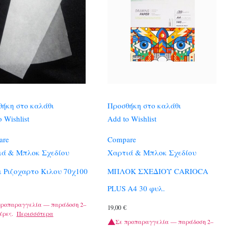
ήκη στο καλάθι
Προσθήκη στο καλάθι
 Wishlist
Add to Wishlist
are
Compare
ιά & Μπλοκ Σχεδίου
Χαρτιά & Μπλοκ Σχεδίου
 Ριζοχαρτο Κιλου 70χ100
ΜΠΛΟΚ ΣΧΕΔΙΟΥ CARIOCA
PLUS Α4 30 φυλ.
προπαραγγελία — παράδοση 2–
19,00
€
έρες.
Περισσότερα
Σε προπαραγγελία — παράδοση 2–