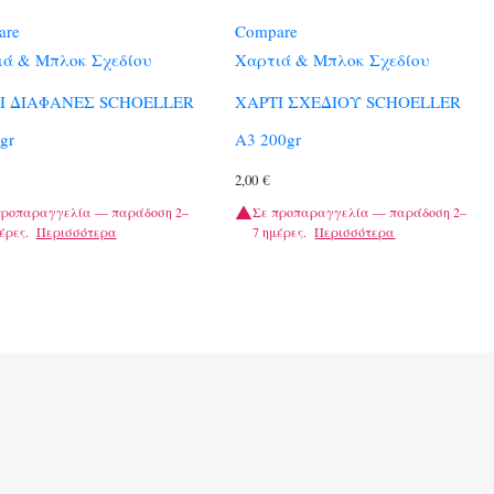
are
Compare
ιά & Μπλοκ Σχεδίου
Χαρτιά & Μπλοκ Σχεδίου
Ι ΔΙΑΦΑΝΕΣ SCHOELLER
ΧΑΡΤΙ ΣΧΕΔΙΟΥ SCHOELLER
gr
Α3 200gr
2,00
€
προπαραγγελία — παράδοση 2–
Σε προπαραγγελία — παράδοση 2–
έρες.
Περισσότερα
7 ημέρες.
Περισσότερα