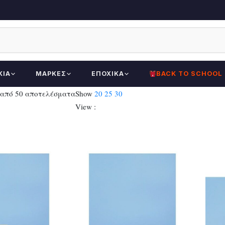
ΚΊΑ
ΜΆΡΚΕΣ
ΕΠΟΧΙΚΆ
BACK TO SCHOOL
Sorted
 από 50 αποτελέσματα
Show
20
25
30
by
View :
latest