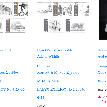
 καλάθι
Προσθήκη στο καλάθι
Προσθ
Add to Wishlist
Add to
Compare
Comp
οκ Σχεδίου
Χαρτιά & Μπλοκ Σχεδίου
Χαρτ
G
ΜΠΛΟΚ SKAG
Χαρτι
ΟΥ Νο 3 25χ35
ΕΛΕΥΘ.ΣΧΕΔΙΟΥ Νο 2 20χ30
19,00
€
Σε 
Φ.14
7 ημ
4,00
€