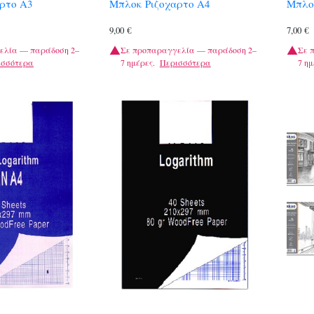
ρτο Α3
Μπλοκ Ριζοχαρτο Α4
Μπλο
9,00
€
7,00
€
ελία — παράδοση 2–
Σε προπαραγγελία — παράδοση 2–
Σε 
ισσότερα
7 ημέρες.
Περισσότερα
7 ημ