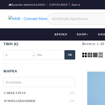
Δωρεάν αποστολή 50€+
2297024500
Αίγινα
ΑΡΧΙΚΉ
SHOP
ΗΛΙ
Βλέπετε 1–20
ΤΙΜΉ (€)
–
OK
ΜΆΡΚΑ
CARIOCA PLUS
(12)
SCHOELLERHAMMER
(34)