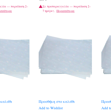
ελία — παράδοση 2–
Σε προπαραγγελία — παράδοση 2–
ισσότερα
7 ημέρες.
Περισσότερα
 καλάθι
Προσθήκη στο καλάθι
Προσθ
Add to Wishlist
Add to