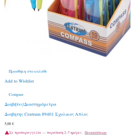
Προσθήκη στο καλάθι
Add to Wishlist
Compare
Διαβήτες/Διαστημόμετρα
Διαβητης Centrum 89401 Σχολικος Απλος
5,00
€
Σε προπαραγγελία — παράδοση 2–7 ημέρες.
Περισσότερα