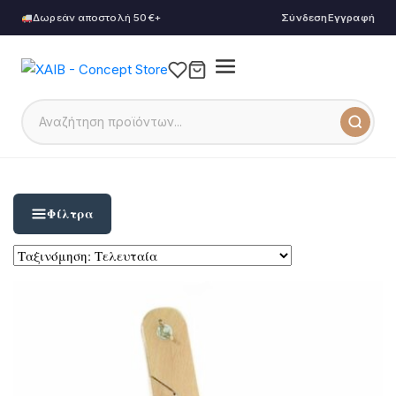
Δωρεάν αποστολή 50€+
Σύνδεση
Εγγραφή
Φίλτρα