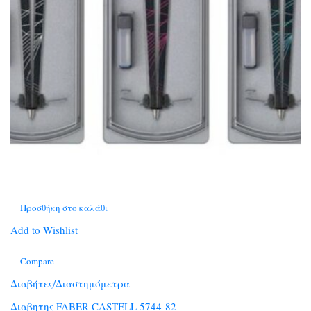
Προσθήκη στο καλάθι
Add to Wishlist
Compare
Διαβήτες/Διαστημόμετρα
Διαβητης FABER CASTELL 5744-82