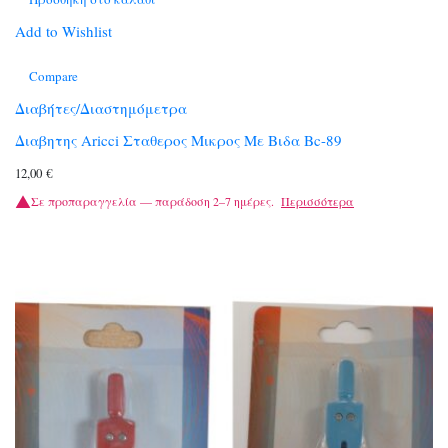
Add to Wishlist
Compare
Διαβήτες/Διαστημόμετρα
Διαβητης Aricci Σταθερος Μικρος Με Βιδα Bc-89
12,00
€
Σε προπαραγγελία — παράδοση 2–7 ημέρες.
Περισσότερα