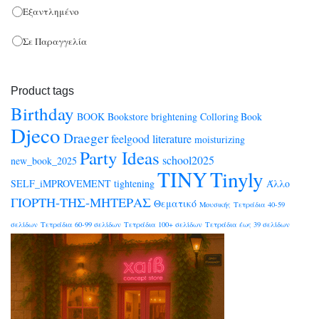
Εξαντλημένο
Σε Παραγγελία
Product tags
Birthday
BOOK
Bookstore
brightening
Colloring Book
Djeco
Draeger
feelgood
literature
moisturizing
Party Ideas
school2025
new_book_2025
TINY
Tinyly
SELF_iMPROVEMENT
tightening
Άλλο
ΓΙΟΡΤΗ-ΤΗΣ-ΜΗΤΕΡΑΣ
Θεματικό
Μουσικής
Τετράδια 40-59
σελίδων
Τετράδια 60-99 σελίδων
Τετράδια 100+ σελίδων
Τετράδια έως 39 σελίδων