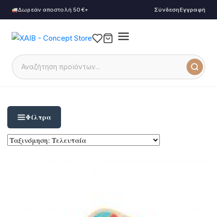
Δωρεάν αποστολή 50€+
Σύνδεση
Εγγραφή
Φίλτρα