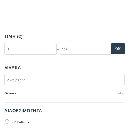
ΤΙΜΉ (€)
–
OK
ΜΆΡΚΑ
Svoora
(45)
ΔΙΑΘΕΣΙΜΌΤΗΤΑ
Σε Απόθεμα