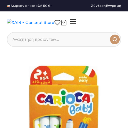
Δωρεάν αποστολή 50€+
Σύνδεση
Εγγραφή