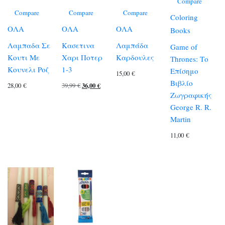
Compare
Compare
Compare
Compare
Coloring
ΟΛΑ
ΟΛΑ
ΟΛΑ
Books
Λαμπαδα Σε
Κασετινα
Λαμπάδα
Game of
Κουτι Με
Χαρι Ποτερ
Καρδουλες
Thrones: Το
Κουνελι Ροζ
1-3
Επίσημο
15,00
€
Βιβλίο
Original
Η
28,00
€
39,99
€
36,00
€
Ζωγραφικής
price
τρέχουσα
George R. R.
was:
τιμή
Martin
39,99 €.
είναι:
11,00
€
36,00 €.