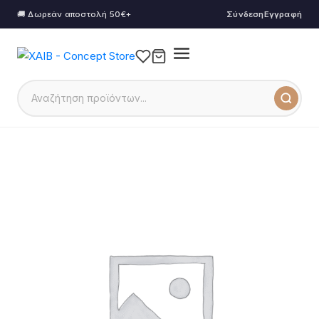
🚚 Δωρεάν αποστολή 50€+
Σύνδεση
Εγγραφή