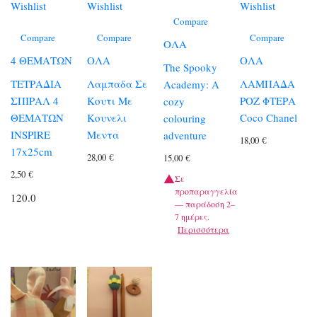
Wishlist
Wishlist
Wishlist
Compare
Compare
Compare
Compare
ΟΛΑ
4 ΘΕΜΑΤΩΝ
ΟΛΑ
ΟΛΑ
The Spooky
ΤΕΤΡΑΔΙΑ
Λαμπαδα Σε
ΛΑΜΠΑΔΑ
Academy: A
ΣΠΙΡΑΛ 4
Κουτι Με
ΡΟΖ ΦΤΕΡΑ
cozy
ΘΕΜΑΤΩΝ
Κουνελι
Coco Chanel
colouring
INSPIRE
Μεντα
adventure
18,00
€
17x25cm
28,00
€
15,00
€
2,50
€
Σε
προπαραγγελία
120.0
— παράδοση 2–
7 ημέρες.
Περισσότερα