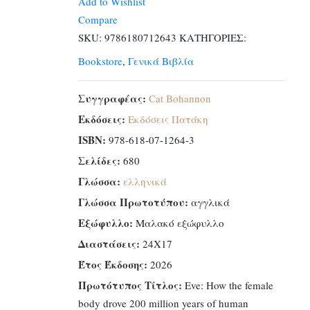
Add to Wishlist
γυναικείο
Compare
σώμα
SKU:
9786180712643
ΚΑΤΗΓΟΡΙΕΣ:
πρωταγωνίστησε
Bookstore
,
Γενικά Βιβλία
σε
200
Συγγραφέας:
Cat Bohannon
εκατομμύρια
Εκδόσεις:
Εκδόσεις Πατάκη
χρόνια
ανθρώπινης
ISBN:
978-618-07-1264-3
εξέλιξης
Σελίδες:
680
ποσότητα
Γλώσσα:
ελληνικά
Γλώσσα Πρωτοτύπου:
αγγλικά
Εξώφυλλο:
Μαλακό εξώφυλλο
Διαστάσεις:
24Χ17
Έτος Έκδοσης:
2026
Πρωτότυπος Τίτλος:
Eve: How the female
body drove 200 million years of human