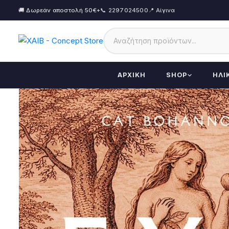
🚚 Δωρεάν αποστολή 50€+
📞 2297024500
📍 Αίγινα
ΑΡΧΙΚΉ
SHOP
ΗΛΙ