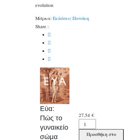
evolution
Μάρκα:
Εκδόσεις Πατάκη
Share :
Εύα:
27,54
€
Πώς το
Εύα:
γυναικείο
Πώς
Προσθήκη στο
σώμα
το