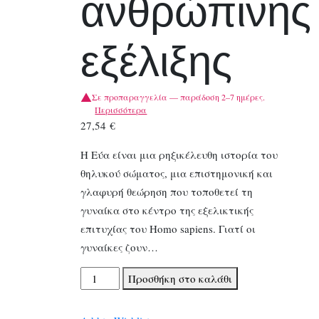
ανθρώπινης
εξέλιξης
Σε προπαραγγελία — παράδοση 2–7 ημέρες.
Περισσότερα
27,54
€
H Εύα είναι μια ρηξικέλευθη ιστορία του
θηλυκού σώματος, μια επιστημονική και
γλαφυρή θεώρηση που τοποθετεί τη
γυναίκα στο κέντρο της εξελικτικής
επιτυχίας του Homo sapiens. Γιατί οι
γυναίκες ζουν…
Εύα:
Προσθήκη στο καλάθι
Πώς
το