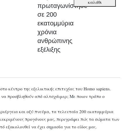
καλάθι
πρωταγωνίστησε
γυναικείο
σε 200
σώμα
πρωταγωνίστησε
εκατομμύρια
σε
χρόνια
200
ανθρώπινης
εκατομμύρια
εξέλιξης
χρόνια
ανθρώπινης
εξέλιξης
ποσότητα
το κέντρο της εξελικτικής επιτυχίας του Homo sapiens.
ερο να προσβληθούν από αλτσχάιμερ; Με ποιον τρόπο ο
ριέργεια και οξύ πνεύμα, τα τελευταία 200 εκατομμύρια
γκεκριμένους προγόνους μας, περιγράφει πώς τα σώματα των
ό εξακολουθεί να έχει σημασία για το είδος μας.