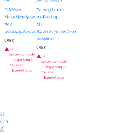
Ο Μέγας
Το ταξίδι του
ΜελοΜακάρων
Αϊ-Βασίλη
που
Με
μελοΚαμάρωνε
Χριστουγεννιάτικες
μελωδίες
9,90
€
9,90
€
Σε
προπαραγγελία
Σε
— παράδοση 2–
προπαραγγελία
7 ημέρες.
— παράδοση 2–
Περισσότερα
7 ημέρες.
Περισσότερα
0