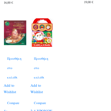
19,00
€
16,00
€
was:
τιμή
12,90 €.
είναι:
11,61 €.
Προσθήκη
Προσθήκη
στο
στο
καλάθι
καλάθι
Add to
Add to
Wishlist
Wishlist
Compare
Compare
4+
2-4 ΧΡΟΝΩΝ