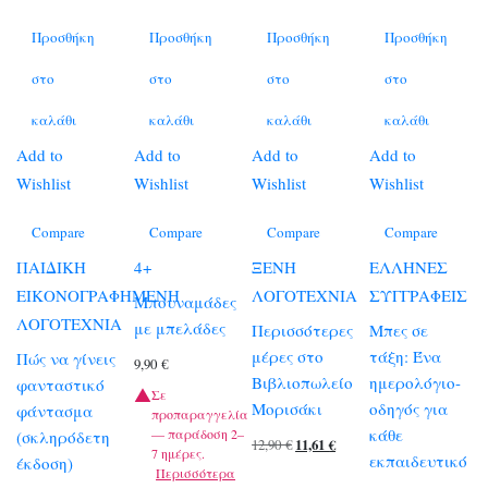
Προσθήκη
Προσθήκη
Προσθήκη
Προσθήκη
στο
στο
στο
στο
καλάθι
καλάθι
καλάθι
καλάθι
Add to
Add to
Add to
Add to
Wishlist
Wishlist
Wishlist
Wishlist
Compare
Compare
Compare
Compare
ΠΑΙΔΙΚΗ
4+
ΞΕΝΗ
ΕΛΛΗΝΕΣ
ΕΙΚΟΝΟΓΡΑΦΗΜΕΝΗ
ΛΟΓΟΤΕΧΝΙΑ
ΣΥΓΓΡΑΦΕΙΣ
Μπουναμάδες
ΛΟΓΟΤΕΧΝΙΑ
με μπελάδες
Περισσότερες
Μπες σε
μέρες στο
τάξη: Ένα
Πώς να γίνεις
9,90
€
Βιβλιοπωλείο
ημερολόγιο-
φανταστικό
Σε
Μορισάκι
οδηγός για
φάντασμα
προπαραγγελία
κάθε
— παράδοση 2–
(σκληρόδετη
Original
Η
12,90
€
11,61
€
7 ημέρες.
εκπαιδευτικό
έκδοση)
price
τρέχουσα
Περισσότερα