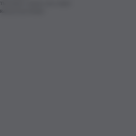
The product is already in the wishlist!
Removed from Wishlist