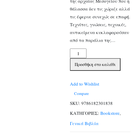
της αρχαίας Μεσογείου που η
θάλασσα δεν τις χώριζε αλλά
τις έφερνε συνεχώς σε επαφή.
Τεχνίτες, γνώσεις, τεχνικές,
αντικείμενα κυκλοφορούσαν
από τα παράλια της…
Η
Κυρία
Προσθήκη στο καλάθι
του
Έλτσε
-
Add to Wishlist
Δοκίμιο
Compare
για
SKU:
9786182301838
τους
ΚΑΤΗΓΟΡΙΕΣ:
Bookstore
,
ποικίλους
τρόπους
Γενικά Βιβλία
πρόσληψης