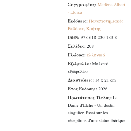
ενός
Συγγραφέας:
Marlène Albert
ιβηρικού
- Llorca
αγάλματος
Εκδόσεις:
Πανεπιστημιακές
ποσότητα
Εκδόσεις Κρήτης
ISBN:
978-618-230-183-8
Σελίδες:
208
Γλώσσα:
ελληνικά
Εξώφυλλο:
Μαλακό
εξώφυλλο
Διαστάσεις:
14 x 21 cm
Έτος Έκδοσης:
2026
Πρωτότυπος Τίτλος:
La
Dame d'Elche - Un destin
singulier. Essai sur les
réceptions d'une statue ibérique