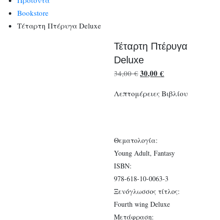
Προϊόντα
Bookstore
Τέταρτη Πτέρυγα Deluxe
Τέταρτη Πτέρυγα
Deluxe
Original
30,00
€
Η
34,00
€
price
τρέχουσα
Λεπτομέρειες Βιβλίου
was:
τιμή
34,00 €.
είναι:
30,00 €.
Θεματολογία:
Young Adult, Fantasy
ISBN:
978-618-10-0063-3
Ξενόγλωσσος τίτλος:
Fourth wing Deluxe
Μετάφραση: