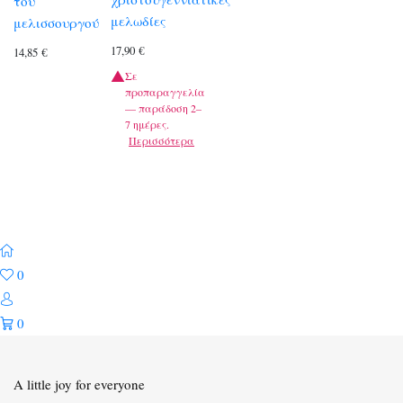
του
μελωδίες
μελισσουργού
17,90
€
14,85
€
Σε
προπαραγγελία
— παράδοση 2–
7 ημέρες.
Περισσότερα
0
0
A little joy for everyone