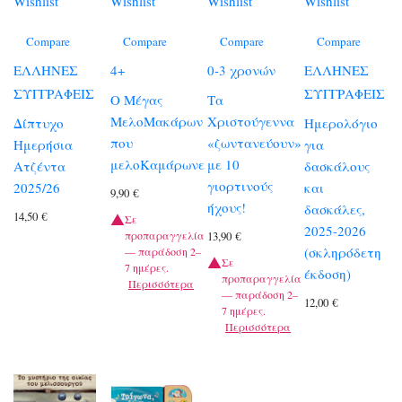
Wishlist
Wishlist
Wishlist
Wishlist
Compare
Compare
Compare
Compare
ΕΛΛΗΝΕΣ
4+
0-3 χρονών
ΕΛΛΗΝΕΣ
ΣΥΓΓΡΑΦΕΙΣ
ΣΥΓΓΡΑΦΕΙΣ
Ο Μέγας
Τα
ΜελοΜακάρων
Χριστούγεννα
Δίπτυχο
Ημερολόγιο
που
«ζωντανεύουν»
Ημερήσια
για
μελοΚαμάρωνε
με 10
Ατζέντα
δασκάλους
γιορτινούς
2025/26
και
9,90
€
ήχους!
δασκάλες,
14,50
€
Σε
2025-2026
προπαραγγελία
13,90
€
(σκληρόδετη
— παράδοση 2–
Σε
7 ημέρες.
έκδοση)
προπαραγγελία
Περισσότερα
— παράδοση 2–
12,00
€
7 ημέρες.
Περισσότερα