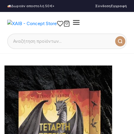
Δωρεάν αποστολή 50€+
Σύνδεση
Εγγραφή