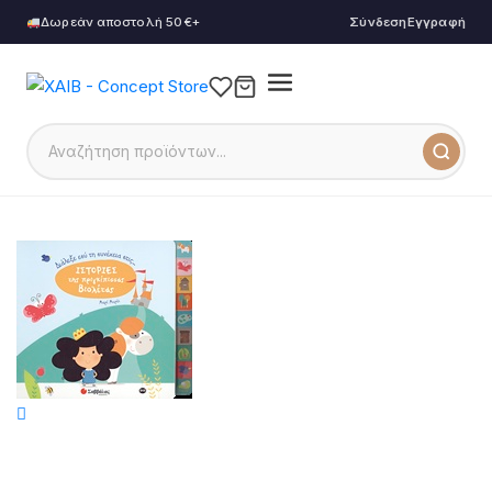
Δωρεάν αποστολή 50€+
Σύνδεση
Εγγραφή