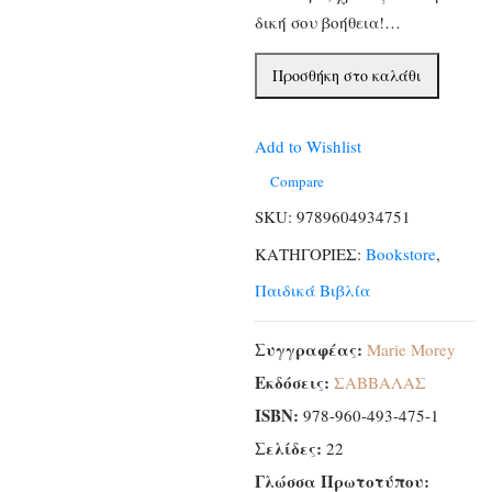
δική σου βοήθεια!…
Διάλεξε
Προσθήκη στο καλάθι
εσύ
τη
Add to Wishlist
συνέχεια
στις
Compare
ιστορίες
SKU:
9789604934751
της
ΚΑΤΗΓΟΡΙΕΣ:
Bookstore
,
πριγκίπισσας
Παιδικά Βιβλία
Βιολέτας
ποσότητα
Συγγραφέας:
Marie Morey
Εκδόσεις:
ΣΑΒΒΑΛΑΣ
ISBN:
978-960-493-475-1
Σελίδες:
22
Γλώσσα Πρωτοτύπου: