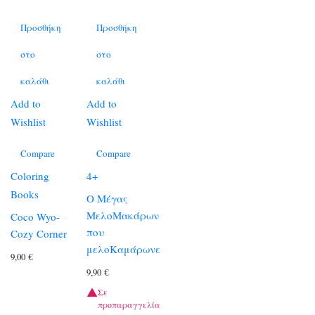
Προσθήκη
Προσθήκη
στο
στο
καλάθι
καλάθι
Add to
Add to
Wishlist
Wishlist
Compare
Compare
Coloring
4+
Books
Ο Μέγας
ΜελοΜακάρων
Coco Wyo-
που
Cozy Corner
μελοΚαμάρωνε
9,00
€
9,90
€
Σε
προπαραγγελία