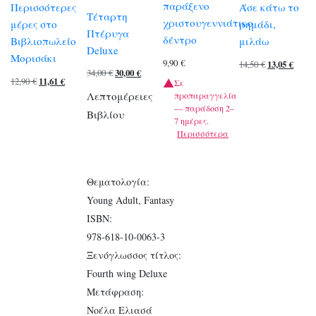
παράξενο
Περισσότερες
Άσε κάτω το
Τέταρτη
χριστουγεννιάτικο
μέρες στο
ρημάδι,
Πτέρυγα
δέντρο
Βιβλιοπωλείο
μιλάω
Deluxe
Μορισάκι
9,90
€
Original
Η
14,50
€
13,05
€
Original
Η
34,00
€
30,00
€
Original
Η
12,90
€
11,61
€
price
τρέχ
Σε
price
τρέχουσα
Λεπτομέρειες
προπαραγγελία
price
τρέχουσα
was:
τιμή
— παράδοση 2–
was:
τιμή
Βιβλίου
was:
τιμή
14,50 €.
είναι
7 ημέρες.
34,00 €.
είναι:
Περισσότερα
12,90 €.
είναι:
13,05 
30,00 €.
11,61 €.
Θεματολογία:
Young Adult, Fantasy
ISBN:
978-618-10-0063-3
Ξενόγλωσσος τίτλος:
Fourth wing Deluxe
Μετάφραση:
Νοέλα Ελιασά