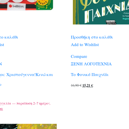
το καλάθι
Προσθήκη στο καλάθι
ist
Add to Wishlist
Compare
Ν
ΞΕΝΗ ΛΟΓΟΤΕΧΝΙΑ
χοι: Χριστούγεννα!Κινώ και
Το Φονικό Παιχνίδι
ω
Original
Η
16,90
€
15,21
€
price
τρέχουσα
was:
τιμή
γγελία — παράδοση 2–7 ημέρες.
16,90 €.
είναι:
ρα
15,21 €.