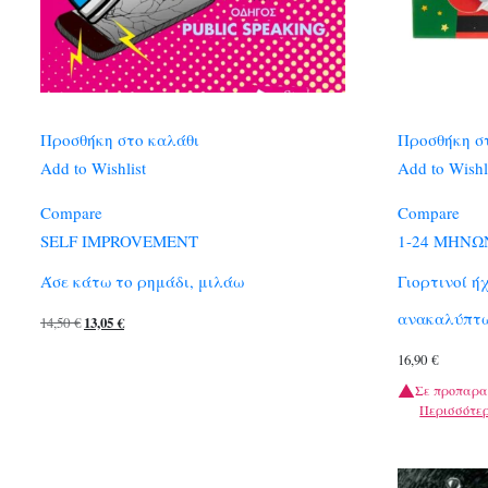
Προσθήκη στο καλάθι
Προσθήκη σ
Add to Wishlist
Add to Wishl
Compare
Compare
SELF IMPROVEMENT
1-24 ΜΗΝΩ
Άσε κάτω το ρημάδι, μιλάω
Γιορτινοί ή
ανακαλύπτ
Original
Η
14,50
€
13,05
€
price
τρέχουσα
16,90
€
was:
τιμή
Σε προπαρα
14,50 €.
είναι:
Περισσότε
13,05 €.