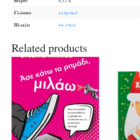
Βάρος
0,12 κ.
Γλώσσα
ελληνικά
Ηλικία
4+ ετών
Related products