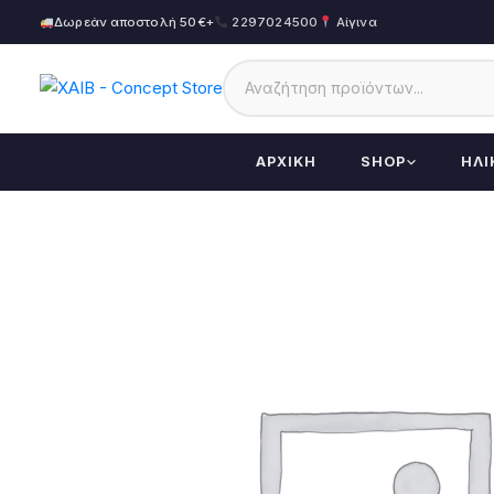
Δωρεάν αποστολή 50€+
2297024500
Αίγινα
ΑΡΧΙΚΉ
SHOP
ΗΛΙ