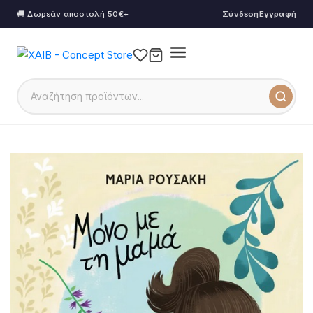
🚚 Δωρεάν αποστολή 50€+
Σύνδεση
Εγγραφή