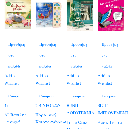
Προσθήκη
Προσθήκη
Προσθήκη
Προσθήκη
στο
στο
στο
στο
καλάθι
καλάθι
καλάθι
καλάθι
Add to
Add to
Add to
Add to
Wishlist
Wishlist
Wishlist
Wishlist
Compare
Compare
Compare
Compare
4+
2-4 ΧΡΟΝΩΝ
ΞΕΝΗ
SELF
ΛΟΓΟΤΕΧΝΙΑ
IMPROVEMENT
Αϊ-Βασίλης
Παραμονή
με ουρά
Χριστουγέννων
Το Γαλλικό
Άσε κάτω το
Μαγαζάκι με
ρημάδι,