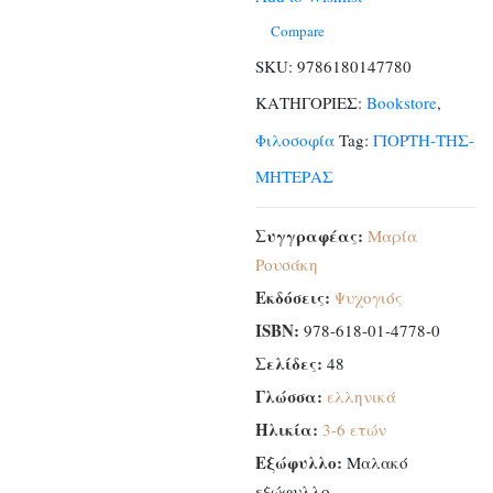
μαμά
ποσότητα
Compare
SKU:
9786180147780
ΚΑΤΗΓΟΡΙΕΣ:
Bookstore
,
Φιλοσοφία
Tag:
ΓΙΟΡΤΗ-ΤΗΣ-
ΜΗΤΕΡΑΣ
Συγγραφέας:
Μαρία
Ρουσάκη
Εκδόσεις:
Ψυχογιός
ISBN:
978-618-01-4778-0
Σελίδες:
48
Γλώσσα:
ελληνικά
Ηλικία:
3-6 ετών
Εξώφυλλο:
Μαλακό
εξώφυλλο