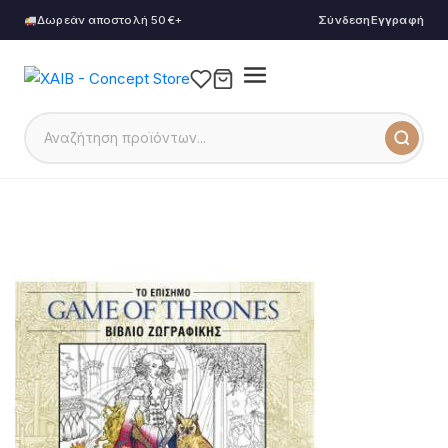
Δωρεάν αποστολή 50€+
Σύνδεση
Εγγραφή