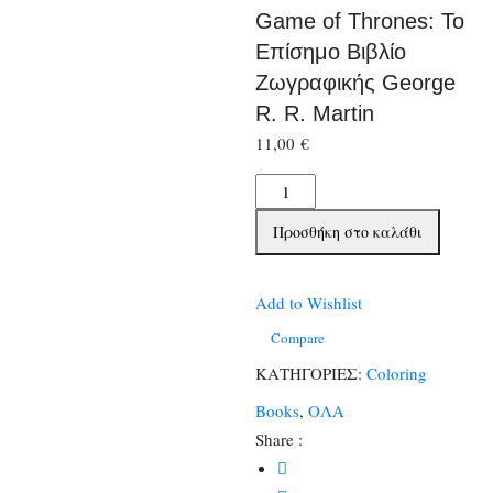
Game of Thrones: Το
Επίσημο Βιβλίο
Ζωγραφικής George
R. R. Martin
11,00
€
Game
of
Προσθήκη στο καλάθι
Thrones:
Το
Επίσημο
Add to Wishlist
Βιβλίο
Compare
Ζωγραφικής
ΚΑΤΗΓΟΡΙΕΣ:
Coloring
George
Books
,
ΟΛΑ
R.
Share :
R.
Martin