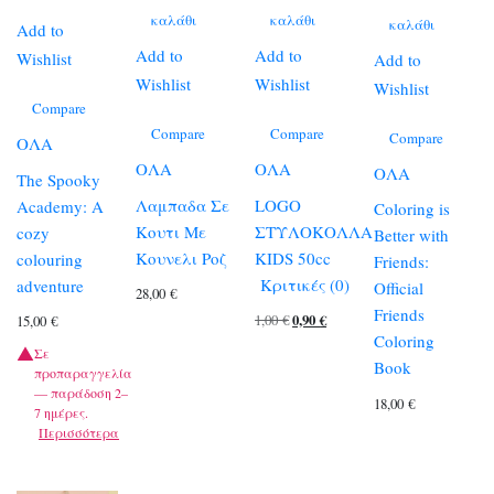
καλάθι
καλάθι
καλάθι
Add to
Add to
Add to
Wishlist
Add to
Wishlist
Wishlist
Wishlist
Compare
Compare
Compare
Compare
ΟΛΑ
ΟΛΑ
ΟΛΑ
ΟΛΑ
The Spooky
Λαμπαδα Σε
LOGO
Academy: A
Coloring is
Κουτι Με
ΣΤΥΛΟΚΟΛΛΑ
cozy
Better with
Κουνελι Ροζ
KIDS 50cc
colouring
Friends:
Κριτικές (0)
adventure
Official
28,00
€
Friends
Original
Η
1,00
€
0,90
€
15,00
€
Coloring
price
τρέχουσα
Σε
Book
προπαραγγελία
was:
τιμή
— παράδοση 2–
18,00
€
1,00 €.
είναι:
7 ημέρες.
Περισσότερα
0,90 €.