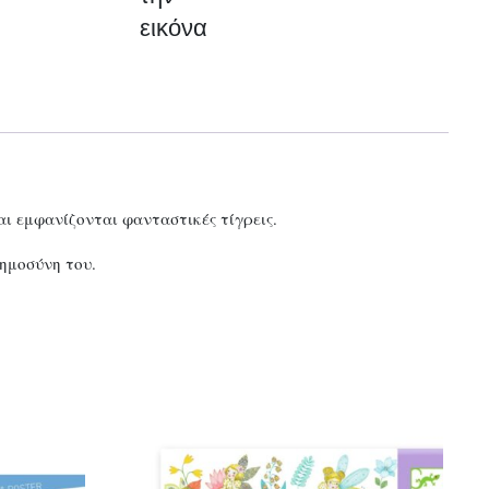
ποσότητα
εικόνα
ι εμφανίζονται φανταστικές τίγρεις.
οημοσύνη του.