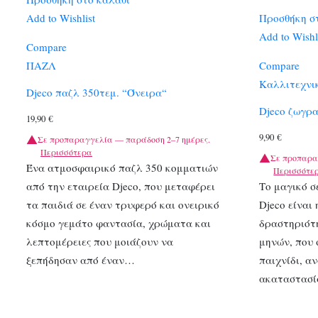
Add to Wishlist
Προσθήκη σ
Add to Wishl
Compare
ΠΑΖΛ
Compare
Καλλιτεχνι
Djeco παζλ 350τεμ. “Όνειρα“
Djeco ζωγρ
19,90
€
9,90
€
Σε προπαραγγελία — παράδοση 2–7 ημέρες.
Περισσότερα
Σε προπαρα
Ένα ατμοσφαιρικό παζλ 350 κομματιών
Περισσότε
από την εταιρεία Djeco, που μεταφέρει
Το μαγικό σ
τα παιδιά σε έναν τρυφερό και ονειρικό
Djeco είναι
κόσμο γεμάτο φαντασία, χρώματα και
δραστηριότη
λεπτομέρειες που μοιάζουν να
μηνών, που 
ξεπήδησαν από έναν…
παιχνίδι, α
ακαταστασί