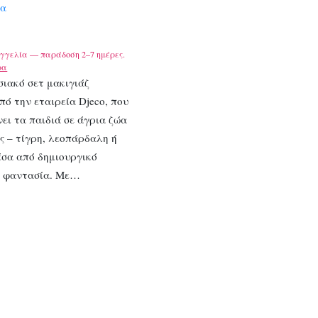
τα
γγελία — παράδοση 2–7 ημέρες.
ρα
ιακό σετ μακιγιάζ
ό την εταιρεία Djeco, που
ι τα παιδιά σε άγρια ζώα
ς – τίγρη, λεοπάρδαλη ή
έσα από δημιουργικό
αι φαντασία. Με…