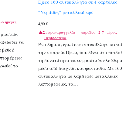
Djeco 160 αυτοκόλλητα σε 4 καρτέλες
“Νεράιδες“ μεταλλικό εφέ
–7 ημέρες.
4,90
€
Σε προπαραγγελία — παράδοση 2–7 ημέρες.
ομματιών
Περισσότερα
ταξιδεύει τα
Ένα δημιουργικό σετ αυτοκόλλητων από
υ βυθού
την εταιρεία Djeco, που δίνει στα παιδιά
πτομέρειες
τη δυνατότητα να εκφραστούν ελεύθερα
ρωθεί το
μέσα από παιχνίδι και φαντασία. Με 160
αυτοκόλλητα με λαμπερές μεταλλικές
λεπτομέρειες, τα…