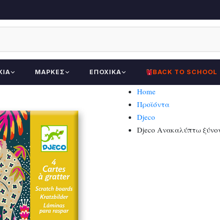
ΚΊΑ
ΜΆΡΚΕΣ
ΕΠΟΧΙΚΆ
BACK TO SCHOOL
Home
Προϊόντα
Djeco
Djeco Ανακαλύπτω ξύνον