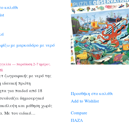
το καλάθι
ist
κά
αφίζω με μαρκαδόρο με νερό
γγελία — παράδοση 2–7 ημέρες.
ρα
ετ ζωγραφικής με νερό της
 η ιδανική πρώτη
τα για παιδιά από 18
Προσθήκη στο καλάθι
συνδυάζει δημιουργικό
Add to Wishlist
νακάλυψη και μάθηση χωρίς
Compare
α. Με τον ειδικό…
ΠΑΖΛ