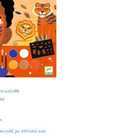
το καλάθι
ist
α
ακιγιάζ με στένσιλ και