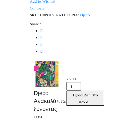
Add to Wishlist
την
Compare
εικόνα
SKU:
DJ09709
ΚΑΤΗΓΟΡΙΑ:
Djeco
ποσότητα
Share :
7,90
€
Djeco
Ανακαλύπτω
Djeco
Προσθήκη στο
ξύνοντας
Ανακαλύπτω
καλάθι
την
ξύνοντας
εικόνα
την