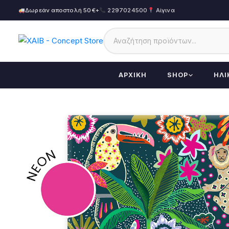
Δωρεάν αποστολή 50€+
2297024500
Αίγινα
ΑΡΧΙΚΉ
SHOP
ΗΛΙ