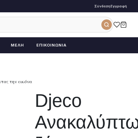
Σύνδεση
Εγγραφή
ΜΈΛΗ
ΕΠΙΚΟΙΝΩΝΊΑ
τας την εικόνα
Djeco
Ανακαλύπτ