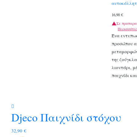
αυτοκόλλη
16,90
€
Σε προπαρα
Περισσότε
Ένα εντυπωσ
προσώπου απ
μεταμορφώνε
της ζούγκλα
λιοντάρι, μ
παιχνίδι κ
Djeco Παιχνίδι στόχου
32,90
€