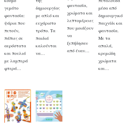
κόσμο
της
πεταλούδα
φαντασία,
γεμάτο
δημιουργίας
μέσα από
χρώματα και
φαντασία:
με απλό και
δημιουργικό
λεπτομέρειες
ψάρια που
ευχάριστο
παιχνίδι και
που μοιάζουν
πετούν,
τρόπο. Τα
φαντασία.
να
πάπιες σε
παιδιά
Με τα
ξεπήδησαν
αερόστατα
καλούνται
απαλά,
από έναν…
και πουλιά
να…
κρεμώδη
με λαμπερά
χρώματα
φτερά…
και…