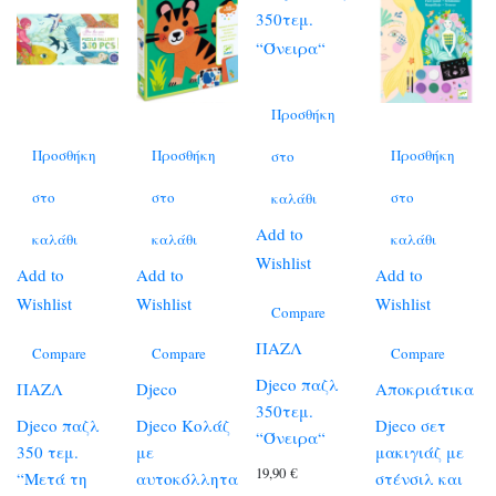
Προσθήκη
Προσθήκη
Προσθήκη
Προσθήκη
στο
στο
στο
στο
καλάθι
Add to
καλάθι
καλάθι
καλάθι
Wishlist
Add to
Add to
Add to
Wishlist
Wishlist
Wishlist
Compare
ΠΑΖΛ
Compare
Compare
Compare
Djeco παζλ
ΠΑΖΛ
Djeco
Αποκριάτικα
350τεμ.
Djeco παζλ
Djeco Κολάζ
Djeco σετ
“Όνειρα“
350 τεμ.
με
μακιγιάζ με
19,90
€
“Μετά τη
αυτοκόλλητα
στένσιλ και