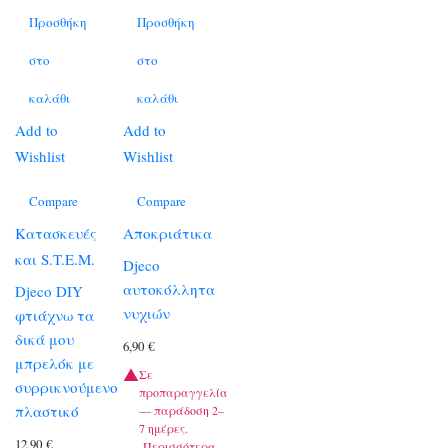
Προσθήκη
Προσθήκη
στο
στο
καλάθι
καλάθι
Add to
Add to
Wishlist
Wishlist
Compare
Compare
Κατασκευές
Αποκριάτικα
και S.T.E.M.
Djeco
αυτοκόλλητα
Djeco DIY
νυχιών
φτιάχνω τα
δικά μου
6,90
€
μπρελόκ με
Σε
συρρικνούμενο
προπαραγγελία
πλαστικό
— παράδοση 2–
7 ημέρες.
12,90
€
Περισσότερα