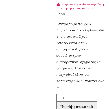
Σε προπαραγγελία — παράδοση
2–7 ημέρες.
Περισσότερα
25,90
€
Επιτραπέζιο παιχνίδι
λογικής και προκλήσεων από
την εταιρεία Djeco.
Αποτελείται από 7
διαφορετικά ξύλινα
κομμάτια ζώων
διαφορετικού σχήματος και
χρώματος. Στόχος του
παιχνιδιού είναι να
τοποθετήσουν οι παίκτες όλα
τα…
Djeco
Επιτραπέζιο
Προσθήκη στο καλάθι