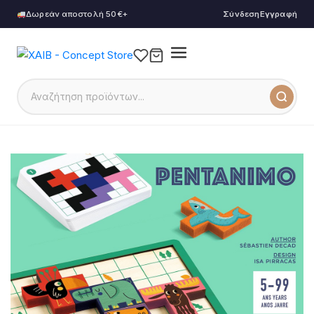
Δωρεάν αποστολή 50€+
Σύνδεση
Εγγραφή