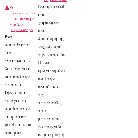
Ένα φωτεινό
Σε
προπαραγγελία
και
— παράδοση 2–
χαρούμενο
7 ημέρες.
Περισσότερα
σετ
Ένα
διακόσμησης
πρωτότυπο
νυχιών από
και
την εταιρεία
εντυπωσιακό
Djeco,
δημιουργικό
εμπνευσμένο
σετ από την
από την
εταιρεία
άνοιξη και
Djeco, που
τις
εισάγει τα
πεταλούδες,
παιδιά στον
που
κόσμο του
μετατρέπει
pixel art μέσα
το παιχνίδι
από μια
σε μια μικρή