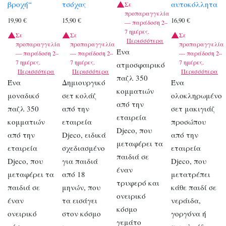
βροχή“
τσόχας
αυτοκόλλητα
Σε
προπαραγγελία
19,90
€
15,90
€
16,90
€
— παράδοση 2–
7 ημέρες.
Σε
Σε
Σε
Περισσότερα
προπαραγγελία
προπαραγγελία
προπαραγγελία
Ένα
— παράδοση 2–
— παράδοση 2–
— παράδοση 2–
7 ημέρες.
7 ημέρες.
7 ημέρες.
ατμοσφαιρικό
Περισσότερα
Περισσότερα
Περισσότερα
παζλ 350
Ένα
Δημιουργικό
Ένα
κομματιών
μοναδικό
σετ κολάζ
ολοκληρωμένο
από την
παζλ 350
από την
σετ μακιγιάζ
εταιρεία
κομματιών
εταιρεία
προσώπου
Djeco, που
από την
Djeco, ειδικά
από την
μεταφέρει τα
εταιρεία
σχεδιασμένο
εταιρεία
παιδιά σε
Djeco, που
για παιδιά
Djeco, που
έναν
μεταφέρει τα
από 18
μετατρέπει
τρυφερό και
παιδιά σε
μηνών, που
κάθε παιδί σε
ονειρικό
έναν
τα εισάγει
νεράιδα,
κόσμο
ονειρικό
στον κόσμο
γοργόνα ή
γεμάτο