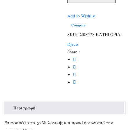
λογικής
Pentanimo
ποσότητα
Add to Wishlist
Compare
SKU:
DJ08578
ΚΑΤΗΓΟΡΙΑ:
Djeco
Share :
Περιγραφή
Επιτραπέζιο παιχνίδι λογικής και προκλήσεων από την
εταιρεία Djeco.