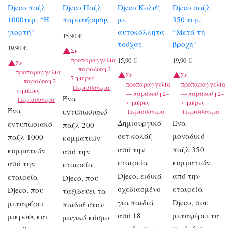
Djeco παζλ
Djeco Παζλ
Djeco Κολάζ
Djeco παζλ
1000τεμ. “Η
παρατήρησης
με
350 τεμ.
γιορτή“
αυτοκόλλητα
“Μετά τη
15,90
€
τσόχας
βροχή“
19,90
€
Σε
προπαραγγελία
15,90
€
19,90
€
Σε
— παράδοση 2–
προπαραγγελία
Σε
Σε
7 ημέρες.
— παράδοση 2–
προπαραγγελία
προπαραγγελία
Περισσότερα
7 ημέρες.
— παράδοση 2–
— παράδοση 2–
Ένα
Περισσότερα
7 ημέρες.
7 ημέρες.
Ένα
εντυπωσιακό
Περισσότερα
Περισσότερα
Δημιουργικό
Ένα
εντυπωσιακό
παζλ 200
σετ κολάζ
μοναδικό
παζλ 1000
κομματιών
από την
παζλ 350
κομματιών
από την
εταιρεία
κομματιών
από την
εταιρεία
Djeco, ειδικά
από την
εταιρεία
Djeco, που
σχεδιασμένο
εταιρεία
Djeco, που
ταξιδεύει τα
για παιδιά
Djeco, που
μεταφέρει
παιδιά στον
από 18
μεταφέρει τα
μικρούς και
μαγικό κόσμο