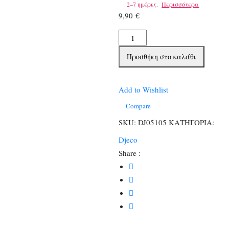
2–7 ημέρες.
Περισσότερα
9,90
€
Djeco
Επιτραπέζιο
Προσθήκη στο καλάθι
με
κάρτες
Μουντζούρης
Add to Wishlist
ποσότητα
Compare
SKU:
DJ05105
ΚΑΤΗΓΟΡΙΑ:
Djeco
Share :