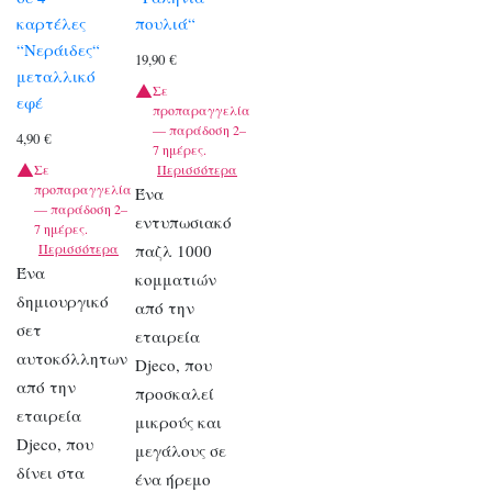
καρτέλες
πουλιά“
“Νεράιδες“
19,90
€
μεταλλικό
Σε
εφέ
προπαραγγελία
— παράδοση 2–
4,90
€
7 ημέρες.
Σε
Περισσότερα
προπαραγγελία
Ένα
— παράδοση 2–
εντυπωσιακό
7 ημέρες.
Περισσότερα
παζλ 1000
Ένα
κομματιών
δημιουργικό
από την
σετ
εταιρεία
αυτοκόλλητων
Djeco, που
από την
προσκαλεί
εταιρεία
μικρούς και
Djeco, που
μεγάλους σε
δίνει στα
ένα ήρεμο