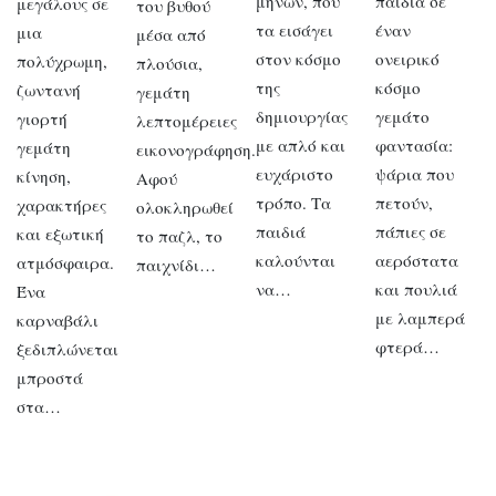
μηνών, που
παιδιά σε
μεγάλους σε
του βυθού
τα εισάγει
έναν
μια
μέσα από
στον κόσμο
ονειρικό
πολύχρωμη,
πλούσια,
της
κόσμο
ζωντανή
γεμάτη
δημιουργίας
γεμάτο
γιορτή
λεπτομέρειες
με απλό και
φαντασία:
γεμάτη
εικονογράφηση.
ευχάριστο
ψάρια που
κίνηση,
Αφού
τρόπο. Τα
πετούν,
χαρακτήρες
ολοκληρωθεί
παιδιά
πάπιες σε
και εξωτική
το παζλ, το
καλούνται
αερόστατα
ατμόσφαιρα.
παιχνίδι…
να…
και πουλιά
Ένα
με λαμπερά
καρναβάλι
φτερά…
ξεδιπλώνεται
μπροστά
στα…