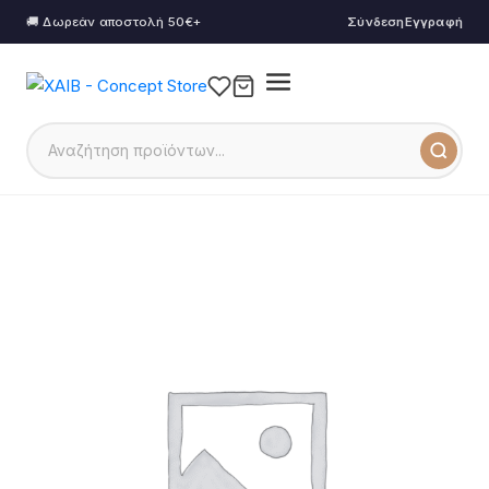
🚚 Δωρεάν αποστολή 50€+
Σύνδεση
Εγγραφή