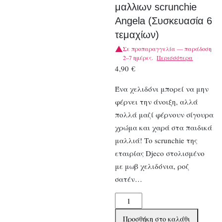
μαλλιων scrunchie
Angela (Συσκευασία 6
τεμαχίων)
Σε προπαραγγελία — παράδοση
2–7 ημέρες.
Περισσότερα
4,90
€
Ένα χελιδόνι μπορεί να μην
φέρνει την άνοιξη, αλλά
πολλά μαζί φέρνουν σίγουρα
χρώμα και χαρά στα παιδικά
μαλλιά! Το scrunchie της
εταιρίας Djeco στολισμένο
με μωβ χελιδόνια, ροζ
σατέν…
Djeco
λαστιχάκι
Προσθήκη στο καλάθι