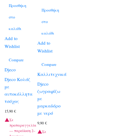
Προσθήκη
Προσθήκη
στο
στο
καλάθι
καλάθι
Add to
Add to
Wishlist
Wishlist
Compare
Compare
Djeco
Καλλιτεχνικά
Djeco Κολάζ
Djeco
με
ζωγραφίζω
αυτοκόλλητα
με
τσόχας
μαρκαδόρο
15,90
€
με νερό
Σε
9,90
€
προπαραγγελία
— παράδοση 2–
Σε