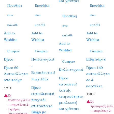
Προσθήκη
Προσθήκη
Προσθήκη
στο
στο
στο
Προσθήκη
καλάθι
καλάθι
καλάθι
στο
Add to
Add to
Add to
καλάθι
Wishlist
Wishlist
Wishlist
Add to
Wishlist
Compare
Compare
Compare
Djeco
Παιδαγωγικά
Είδη πάρτυ
Compare
-
Djeco 60
Djeco 160
Καλλιτεχνικά
Εκπαιδευτικά
Αυτοκόλλητα
αυτοκόλλητα
Djeco
παιχνίδια
από τσόχα
σε 4
κατασκευή
καρτέλες
Djeco
6,90
€
λεπτής
εκπαιδευτικό
3,90
€
Σε
κινητικότητας
παιχνίδι
προπαραγγελία
Σε
με κλωστή
— παράδοση 2–
επιτραπέζιο
προπαραγγελία
και χάντρες
7 ημέρες.
— παράδοση 2–
Bingo με
Περισσότερα