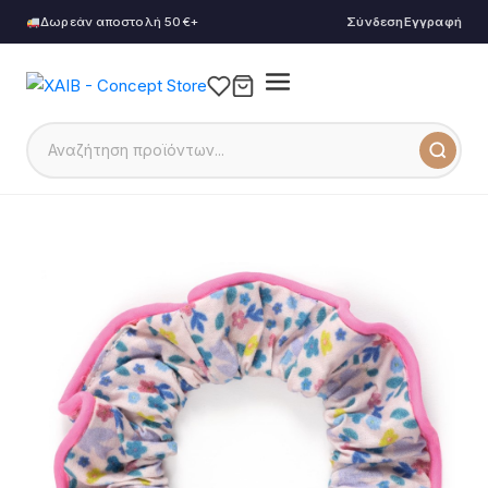
Δωρεάν αποστολή 50€+
Σύνδεση
Εγγραφή