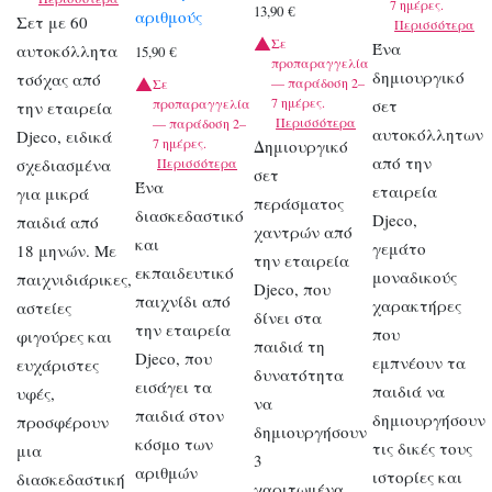
7 ημέρες.
13,90
€
αριθμούς
Σετ με 60
Περισσότερα
Σε
Ένα
αυτοκόλλητα
15,90
€
προπαραγγελία
δημιουργικό
τσόχας από
— παράδοση 2–
Σε
7 ημέρες.
προπαραγγελία
σετ
την εταιρεία
Περισσότερα
— παράδοση 2–
αυτοκόλλητων
Djeco, ειδικά
7 ημέρες.
Δημιουργικό
από την
σχεδιασμένα
Περισσότερα
σετ
Ένα
εταιρεία
για μικρά
περάσματος
διασκεδαστικό
Djeco,
παιδιά από
χαντρών από
και
γεμάτο
18 μηνών. Με
την εταιρεία
εκπαιδευτικό
μοναδικούς
παιχνιδιάρικες,
Djeco, που
παιχνίδι από
χαρακτήρες
αστείες
δίνει στα
την εταιρεία
που
φιγούρες και
παιδιά τη
Djeco, που
εμπνέουν τα
ευχάριστες
δυνατότητα
εισάγει τα
παιδιά να
υφές,
να
παιδιά στον
δημιουργήσουν
προσφέρουν
δημιουργήσουν
κόσμο των
τις δικές τους
μια
3
αριθμών
ιστορίες και
διασκεδαστική
χαριτωμένα