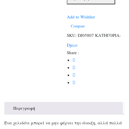
μαλλιων
scrunchie
Angela
Add to Wishlist
(Συσκευασία
Compare
6
SKU:
DJ05807
ΚΑΤΗΓΟΡΙΑ:
τεμαχίων)
Djeco
ποσότητα
Share :
Περιγραφή
Ένα χελιδόνι μπορεί να μην φέρνει την άνοιξη, αλλά πολλά