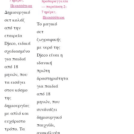
7 ημέρες.
προπαραγγελία
Περισσότερα
— παράδοση 2–
Δημιουργικό
7 ημέρες.
Περισσότερα
σετ κολάζ
Το μαγικό
από την
σετ
εταιρεία
ζωγραφικής
Djeco, ειδικά
με νερό της
σχεδιασμένο
Djeco είναι η
για παιδιά
ιδανική
από 18
πρώτη
μηνών, που
δραστηριότητα
τα εισάγει
για παιδιά
στον κόσμο
από 18
της
μηνών, που
δημιουργίας
συνδυάζει
με απλό και
δημιουργικό
ευχάριστο
παιχνίδι,
τρόπο. Τα
ανακάλυψη