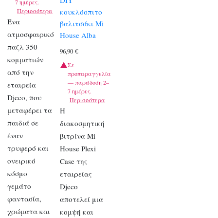
DIY
7 ημέρες.
Περισσότερα
κουκλόσπιτο
Ένα
βαλιτσάκι Mi
ατμοσφαιρικό
House Alba
παζλ 350
96,90
€
κομματιών
Σε
από την
προπαραγγελία
— παράδοση 2–
εταιρεία
7 ημέρες.
Djeco, που
Περισσότερα
μεταφέρει τα
Η
παιδιά σε
διακοσμητική
έναν
βιτρίνα Mi
τρυφερό και
House Plexi
ονειρικό
Case της
κόσμο
εταιρείας
γεμάτο
Djeco
φαντασία,
αποτελεί μια
χρώματα και
κομψή και