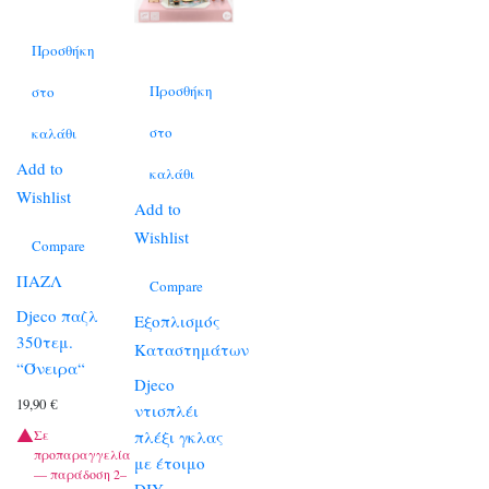
Προσθήκη
Προσθήκη
στο
στο
καλάθι
Add to
καλάθι
Wishlist
Add to
Wishlist
Compare
ΠΑΖΛ
Compare
Djeco παζλ
Εξοπλισμός
350τεμ.
Καταστημάτων
“Όνειρα“
Djeco
19,90
€
ντισπλέι
Σε
πλέξι γκλας
προπαραγγελία
με έτοιμο
— παράδοση 2–