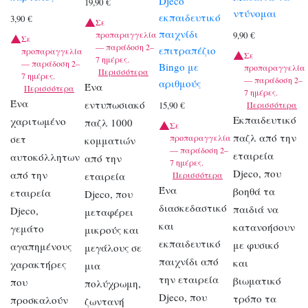
Djeco
19,90
€
ντύνομαι
εκπαιδευτικό
3,90
€
Σε
παιχνίδι
προπαραγγελία
9,90
€
Σε
— παράδοση 2–
επιτραπέζιο
προπαραγγελία
Σε
7 ημέρες.
— παράδοση 2–
Bingo με
προπαραγγελία
Περισσότερα
7 ημέρες.
— παράδοση 2–
αριθμούς
Ένα
Περισσότερα
7 ημέρες.
Ένα
εντυπωσιακό
Περισσότερα
15,90
€
Εκπαιδευτικό
χαριτωμένο
παζλ 1000
Σε
παζλ από την
σετ
προπαραγγελία
κομματιών
— παράδοση 2–
εταιρεία
αυτοκόλλητων
από την
7 ημέρες.
Djeco, που
από την
εταιρεία
Περισσότερα
Ένα
βοηθά τα
εταιρεία
Djeco, που
διασκεδαστικό
παιδιά να
Djeco,
μεταφέρει
και
κατανοήσουν
γεμάτο
μικρούς και
εκπαιδευτικό
με φυσικό
αγαπημένους
μεγάλους σε
παιχνίδι από
και
χαρακτήρες
μια
την εταιρεία
βιωματικό
που
πολύχρωμη,
Djeco, που
τρόπο τα
προσκαλούν
ζωντανή