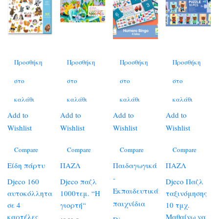
Προσθήκη
Προσθήκη
Προσθήκη
Προσθήκη
στο
στο
στο
στο
καλάθι
καλάθι
καλάθι
καλάθι
Add to
Add to
Add to
Add to
Wishlist
Wishlist
Wishlist
Wishlist
Compare
Compare
Compare
Compare
Είδη πάρτυ
ΠΑΖΛ
Παιδαγωγικά
ΠΑΖΛ
-
Djeco 160
Djeco παζλ
Djeco Παζλ
Εκπαιδευτικά
αυτοκόλλητα
1000τεμ. “Η
ταξινόμησης
παιχνίδια
σε 4
γιορτή“
10 τμχ.
καρτέλες
Μαθαίνω να