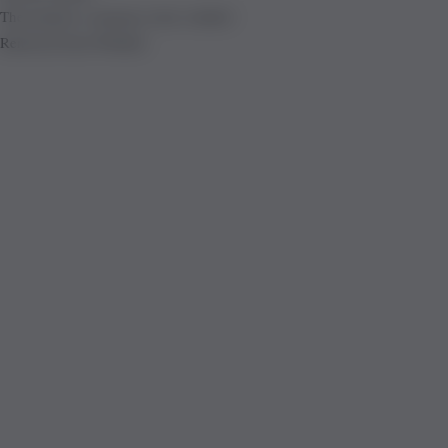
The product is already in the wishlist!
Removed from Wishlist