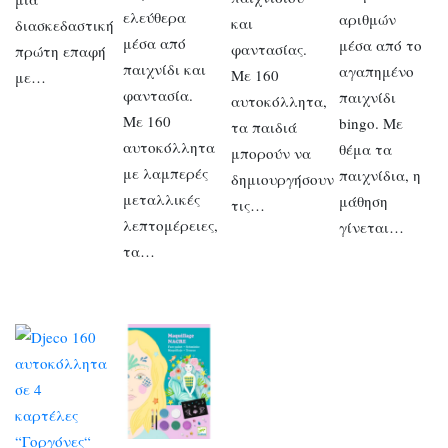
ελεύθερα
αριθμών
και
διασκεδαστική
μέσα από
μέσα από το
φαντασίας.
πρώτη επαφή
παιχνίδι και
αγαπημένο
Με 160
με…
φαντασία.
παιχνίδι
αυτοκόλλητα,
Με 160
bingo. Με
τα παιδιά
αυτοκόλλητα
θέμα τα
μπορούν να
με λαμπερές
παιχνίδια, η
δημιουργήσουν
μεταλλικές
μάθηση
τις…
λεπτομέρειες,
γίνεται…
τα…