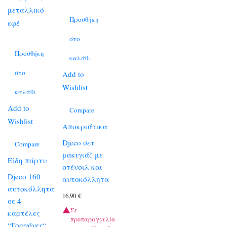
Προσθήκη
στο
Προσθήκη
καλάθι
στο
Add to
Wishlist
καλάθι
Add to
Compare
Wishlist
Αποκριάτικα
Djeco σετ
Compare
μακιγιάζ με
Είδη πάρτυ
στένσιλ και
Djeco 160
αυτοκόλλητα
αυτοκόλλητα
16,90
€
σε 4
Σε
καρτέλες
προπαραγγελία
“Γοργόνες“