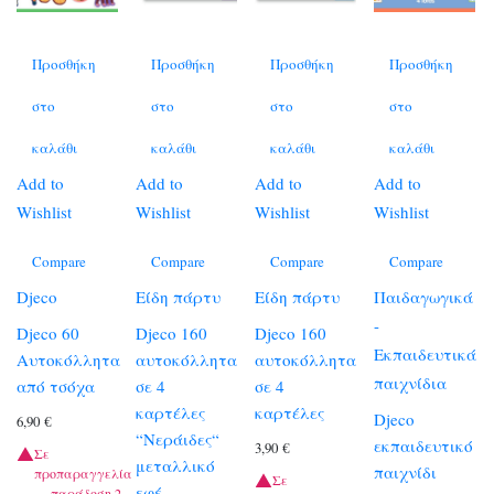
Προσθήκη
Προσθήκη
Προσθήκη
Προσθήκη
στο
στο
στο
στο
καλάθι
καλάθι
καλάθι
καλάθι
Add to
Add to
Add to
Add to
Wishlist
Wishlist
Wishlist
Wishlist
Compare
Compare
Compare
Compare
Djeco
Είδη πάρτυ
Είδη πάρτυ
Παιδαγωγικά
-
Djeco 60
Djeco 160
Djeco 160
Εκπαιδευτικά
Αυτοκόλλητα
αυτοκόλλητα
αυτοκόλλητα
παιχνίδια
από τσόχα
σε 4
σε 4
καρτέλες
καρτέλες
Djeco
6,90
€
“Νεράιδες“
εκπαιδευτικό
3,90
€
Σε
μεταλλικό
παιχνίδι
προπαραγγελία
Σε
εφέ
— παράδοση 2–