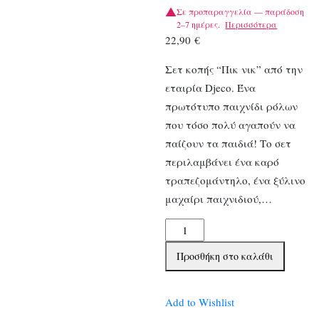
Σε προπαραγγελία — παράδοση
2–7 ημέρες.
Περισσότερα
22,90
€
Σετ κοπής “Πικ νικ” από την
εταιρία Djeco. Ένα
πρωτότυπο παιχνίδι ρόλων
που τόσο πολύ αγαπούν να
παίζουν τα παιδιά! Το σετ
περιλαμβάνει ένα καρό
τραπεζομάντηλο, ένα ξύλινο
μαχαίρι παιχνιδιού,…
Djeco
ξύλινο
Προσθήκη στο καλάθι
παιχνίδι
ρόλων
-
Add to Wishlist