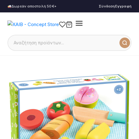
Δωρεάν αποστολή 50€+
Σύνδεση
Εγγραφή