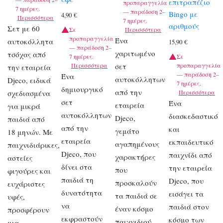
επιτραπέζιο
προπαραγγελία
7 ημέρες.
— παράδοση 2–
Bingo με
4,90
€
Περισσότερα
7 ημέρες.
αριθμούς
Σετ με 60
Σε
Περισσότερα
προπαραγγελία
Ένα
αυτοκόλλητα
15,90
€
— παράδοση 2–
χαριτωμένο
τσόχας από
7 ημέρες.
Σε
Περισσότερα
σετ
προπαραγγελία
την εταιρεία
— παράδοση 2–
Ένα
αυτοκόλλητων
Djeco, ειδικά
7 ημέρες.
δημιουργικό
από την
σχεδιασμένα
Περισσότερα
σετ
Ένα
εταιρεία
για μικρά
αυτοκόλλητων
διασκεδαστικό
Djeco,
παιδιά από
από την
και
γεμάτο
18 μηνών. Με
εταιρεία
εκπαιδευτικό
αγαπημένους
παιχνιδιάρικες,
Djeco, που
παιχνίδι από
χαρακτήρες
αστείες
δίνει στα
την εταιρεία
που
φιγούρες και
παιδιά τη
Djeco, που
προσκαλούν
ευχάριστες
δυνατότητα
εισάγει τα
τα παιδιά σε
υφές,
να
παιδιά στον
έναν κόσμο
προσφέρουν
εκφραστούν
κόσμο των
παιχνιδιού
μια