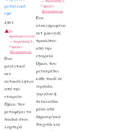
— παράδοση 2–
μεταλλικό
7 ημέρες.
Περισσότερα
εφέ
Ένα
4,90
€
ολοκληρωμένο
Σε
σετ μακιγιάζ
προπαραγγελία
προσώπου
— παράδοση 2–
7 ημέρες.
από την
Περισσότερα
εταιρεία
Ένα
Djeco, που
μαγευτικό
μετατρέπει
σετ
κάθε παιδί σε
αυτοκόλλητων
νεράιδα,
από την
γοργόνα ή
εταιρεία
πεταλούδα
Djeco, που
μέσα από
μεταφέρει τα
δημιουργικό
παιδιά στον
παιχνίδι και
λαμπερό