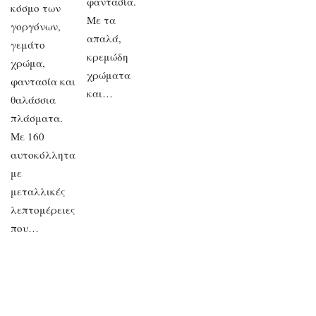
φαντασία.
κόσμο των
Με τα
γοργόνων,
απαλά,
γεμάτο
κρεμώδη
χρώμα,
χρώματα
φαντασία και
και…
θαλάσσια
πλάσματα.
Με 160
αυτοκόλλητα
με
μεταλλικές
λεπτομέρειες
που…