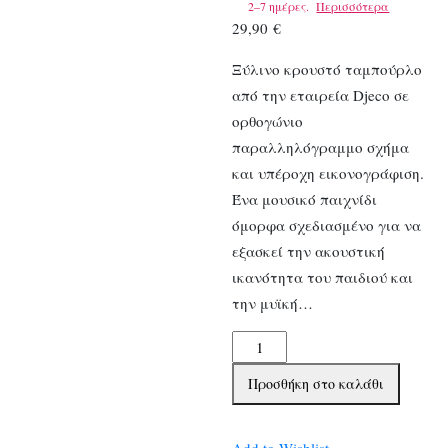
2–7 ημέρες.
Περισσότερα
29,90
€
Ξύλινο κρουστό ταμπούρλο
από την εταιρεία Djeco σε
ορθογώνιο
παραλληλόγραμμο σχήμα
και υπέροχη εικονογράφιση.
Ένα μουσικό παιχνίδι
όμορφα σχεδιασμένο για να
εξασκεί την ακουστική
ικανότητα του παιδιού και
την μυϊκή…
Djeco
ξύλινο
Προσθήκη στο καλάθι
τύμπανο
ποσότητα