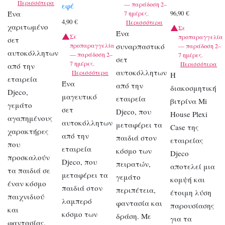
Περισσότερα
— παράδοση 2–
εφέ
Ένα
96,90
€
7 ημέρες.
4,90
€
Περισσότερα
χαριτωμένο
Σε
Ένα
Σε
προπαραγγελία
σετ
προπαραγγελία
συναρπαστικό
— παράδοση 2–
αυτοκόλλητων
— παράδοση 2–
7 ημέρες.
σετ
7 ημέρες.
Περισσότερα
από την
αυτοκόλλητων
Περισσότερα
Η
εταιρεία
Ένα
από την
διακοσμητική
Djeco,
μαγευτικό
εταιρεία
βιτρίνα Mi
γεμάτο
σετ
Djeco, που
House Plexi
αγαπημένους
αυτοκόλλητων
μεταφέρει τα
Case της
χαρακτήρες
από την
παιδιά στον
εταιρείας
που
εταιρεία
κόσμο των
Djeco
προσκαλούν
Djeco, που
πειρατών,
αποτελεί μια
τα παιδιά σε
μεταφέρει τα
γεμάτο
κομψή και
έναν κόσμο
παιδιά στον
περιπέτεια,
έτοιμη λύση
παιχνιδιού
λαμπερό
φαντασία και
παρουσίασης
και
κόσμο των
δράση. Με
για τα
φαντασίας.