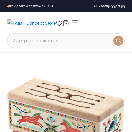
Δωρεάν αποστολή 50€+
Σύνδεση
Εγγραφή