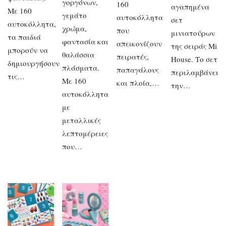
γοργόνων,
160
αγαπημένα
Με 160
γεμάτο
αυτοκόλλητα
σετ
αυτοκόλλητα,
χρώμα,
που
μινιατούρων
τα παιδιά
φαντασία και
απεικονίζουν
της σειράς Mi
μπορούν να
θαλάσσια
πειρατές,
House. Το σετ
δημιουργήσουν
πλάσματα.
παπαγάλους
περιλαμβάνει
τις…
Με 160
και πλοία,…
την…
αυτοκόλλητα
με
μεταλλικές
λεπτομέρειες
που…