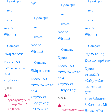
Προσθήκη
Προσθήκη
Προσθήκη
στο
στο
στο
Προσθήκη
καλάθι
καλάθι
καλάθι
στο
Add to
Add to
Add to
Wishlist
Wishlist
καλάθι
Wishlist
Add to
Compare
Compare
Compare
Wishlist
Είδη πάρτυ
Εξοπλισμός
Djeco
Καταστημάτων
Djeco 160
Compare
Djeco 160
αυτοκόλλητα
Djeco
Είδη πάρτυ
αυτοκόλλητα
σε 4
ντισπλέι
σε 4
Djeco 160
καρτέλες
πλέξι γκλας
καρτέλες
αυτοκόλλητα
με έτοιμο
3,90
€
“Πειρατές“
σε 4
DIY
Σε
καρτέλες
3,90
€
κουκλόσπιτο
προπαραγγελία
“Γοργόνες“
βαλιτσάκι Mi
— παράδοση 2–
Σε
μεταλλικό
7 ημέρες.
προπαραγγελία
House Alba