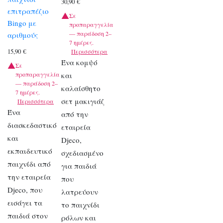
30,90
€
επιτραπέζιο
Σε
Bingo με
προπαραγγελία
— παράδοση 2–
αριθμούς
7 ημέρες.
15,90
€
Περισσότερα
Ένα κομψό
Σε
προπαραγγελία
και
— παράδοση 2–
καλαίσθητο
7 ημέρες.
σετ μακιγιάζ
Περισσότερα
Ένα
από την
διασκεδαστικό
εταιρεία
και
Djeco,
εκπαιδευτικό
σχεδιασμένο
παιχνίδι από
για παιδιά
την εταιρεία
που
Djeco, που
λατρεύουν
εισάγει τα
το παιχνίδι
παιδιά στον
ρόλων και