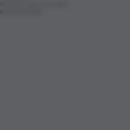
The product is already in the wishlist!
Removed from Wishlist