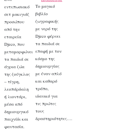
Το μαγικό
εντυπωσιακό
βιβλίο
σετ μακιγιάζ
ζωγραφικής
προσώπου
με νερό της
από την
Djeco φέρνει
εταιρεία
τα παιδιά σε
Djeco, που
επαφή με τον
μεταμορφώνει
κόσμο της
τα παιδιά σε
δημιουργίας
άγρια ζώα
με έναν απλό
της ζούγκλας
και καθαρό
– τίγρη,
τρόπο,
λεοπάρδαλη
ιδανικό για
ή λιοντάρι,
τις πρώτες
μέσα από
τους
δημιουργικό
δραστηριότητες….
παιχνίδι και
φαντασία.