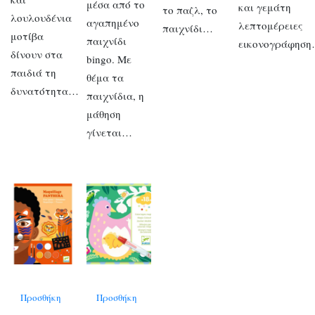
μέσα από το
και γεμάτη
το παζλ, το
λουλουδένια
αγαπημένο
λεπτομέρειες
παιχνίδι…
μοτίβα
παιχνίδι
εικονογράφηση
δίνουν στα
bingo. Με
παιδιά τη
θέμα τα
δυνατότητα…
παιχνίδια, η
μάθηση
γίνεται…
Προσθήκη
Προσθήκη