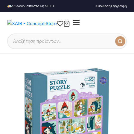
Δωρεάν αποστολή 50€+
Σύνδεση
Εγγραφή