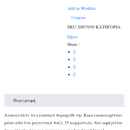
με
35
Add to Wishlist
κομμάτια
Compare
ποσότητα
SKU:
DJ07050
ΚΑΤΗΓΟΡΙΑ:
Djeco
Share :
Περιγραφή
Ανακαλύψτε το κλασσικό παραμύθι της Κοκκινοσκουφίτσας
μέσα από ένα μαγευτικό παζλ 35 κομματιών, που αφηγείται
την ιστορία σαν μια εικονογραφημένη περιπέτεια!