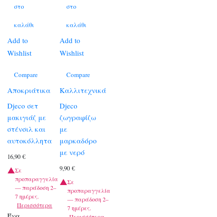
στο
στο
καλάθι
καλάθι
Add to
Add to
Wishlist
Wishlist
Compare
Compare
Αποκριάτικα
Καλλιτεχνικά
Djeco σετ
Djeco
μακιγιάζ με
ζωγραφίζω
στένσιλ και
με
αυτοκόλλητα
μαρκαδόρο
με νερό
16,90
€
9,90
€
Σε
προπαραγγελία
Σε
— παράδοση 2–
προπαραγγελία
7 ημέρες.
— παράδοση 2–
Περισσότερα
7 ημέρες.
Ένα
Περισσότερα