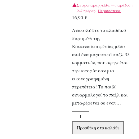
Σε προπαραγγελία — παράδοση
2–7 ημέρες.
Περισσότερα
16,90
€
Ανακαλύψτε το κλασσικό
παραμύθι της
Κοκκινοσκουφίτσας μέσα
από ένα μαγευτικό παζλ 35
κομματιών, που αφηγείται
την ιστορία σαν μια
εικονογραφημένη
περιπέτεια! Το παιδί
συναρμολογεί το παζλ και
μεταφέρεται σε έναν…
Djeco
παζλ
Προσθήκη στο καλάθι
παραμύθι