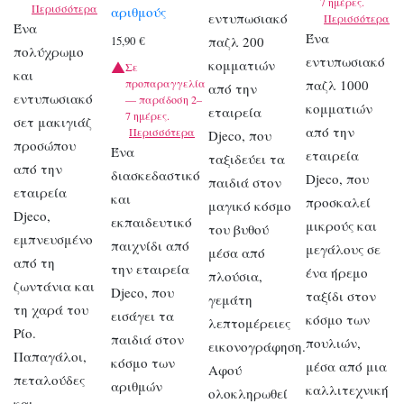
7 ημέρες.
Περισσότερα
αριθμούς
εντυπωσιακό
Περισσότερα
Ένα
Ένα
παζλ 200
15,90
€
πολύχρωμο
εντυπωσιακό
κομματιών
Σε
και
προπαραγγελία
παζλ 1000
από την
εντυπωσιακό
— παράδοση 2–
κομματιών
εταιρεία
7 ημέρες.
σετ μακιγιάζ
από την
Περισσότερα
Djeco, που
προσώπου
Ένα
εταιρεία
ταξιδεύει τα
από την
διασκεδαστικό
Djeco, που
παιδιά στον
εταιρεία
και
προσκαλεί
μαγικό κόσμο
Djeco,
εκπαιδευτικό
μικρούς και
του βυθού
εμπνευσμένο
παιχνίδι από
μεγάλους σε
μέσα από
από τη
την εταιρεία
ένα ήρεμο
πλούσια,
ζωντάνια και
Djeco, που
ταξίδι στον
γεμάτη
τη χαρά του
εισάγει τα
κόσμο των
λεπτομέρειες
Ρίο.
παιδιά στον
πουλιών,
εικονογράφηση.
Παπαγάλοι,
κόσμο των
μέσα από μια
Αφού
πεταλούδες
αριθμών
καλλιτεχνική
ολοκληρωθεί
και