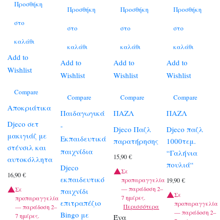
Προσθήκη
Προσθήκη
Προσθήκη
Προσθήκη
στο
στο
στο
στο
καλάθι
καλάθι
καλάθι
καλάθι
Add to
Add to
Add to
Add to
Wishlist
Wishlist
Wishlist
Wishlist
Compare
Compare
Compare
Compare
Αποκριάτικα
Παιδαγωγικά
ΠΑΖΛ
ΠΑΖΛ
Djeco σετ
-
Djeco Παζλ
Djeco παζλ
μακιγιάζ με
Εκπαιδευτικά
παρατήρησης
1000τεμ.
στένσιλ και
παιχνίδια
“Γαλήνια
15,90
€
αυτοκόλλητα
πουλιά“
Djeco
Σε
16,90
€
εκπαιδευτικό
προπαραγγελία
19,90
€
— παράδοση 2–
Σε
παιχνίδι
Σε
7 ημέρες.
προπαραγγελία
επιτραπέζιο
προπαραγγελία
Περισσότερα
— παράδοση 2–
— παράδοση 2–
Bingo με
7 ημέρες.
Ένα