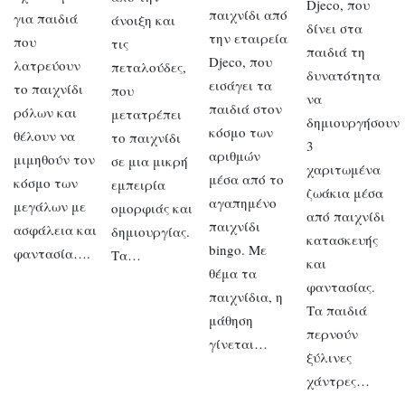
Djeco, που
παιχνίδι από
για παιδιά
άνοιξη και
δίνει στα
την εταιρεία
που
τις
παιδιά τη
Djeco, που
λατρεύουν
πεταλούδες,
δυνατότητα
εισάγει τα
το παιχνίδι
που
να
παιδιά στον
ρόλων και
μετατρέπει
δημιουργήσουν
κόσμο των
θέλουν να
το παιχνίδι
3
αριθμών
μιμηθούν τον
σε μια μικρή
χαριτωμένα
μέσα από το
κόσμο των
εμπειρία
ζωάκια μέσα
αγαπημένο
μεγάλων με
ομορφιάς και
από παιχνίδι
παιχνίδι
ασφάλεια και
δημιουργίας.
κατασκευής
bingo. Με
φαντασία….
Τα…
και
θέμα τα
φαντασίας.
παιχνίδια, η
Τα παιδιά
μάθηση
περνούν
γίνεται…
ξύλινες
χάντρες…