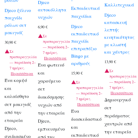
ρόλων
-
Djeco
Καλλιτεχνικά
Εκπαιδευτικά
αυτοκόλλητα
Djeco ξύλινο
Djeco
παιχνίδια
νυχιών
παιχνίδι
κατασκευή
ρόλων σετ
Djeco
6,90
€
λεπτής
μακιγιάζ
εκπαιδευτικό
Σε
κινητικότητας
παιχνίδι
προπαραγγελία
30,90
€
με κλωστή
— παράδοση 2–
επιτραπέζιο
και χάντρες
Σε
7 ημέρες.
Bingo με
προπαραγγελία
Περισσότερα
13,90
€
— παράδοση 2–
αριθμούς
Ένα φωτεινό
7 ημέρες.
Σε
και
15,90
€
Περισσότερα
προπαραγγελία
Ένα κομψό
χαρούμενο
— παράδοση 2–
Σε
7 ημέρες.
και
προπαραγγελία
σετ
Περισσότερα
— παράδοση 2–
καλαίσθητο
διακόσμησης
7 ημέρες.
Δημιουργικό
σετ μακιγιάζ
νυχιών από
Περισσότερα
σετ
Ένα
από την
την εταιρεία
περάσματος
διασκεδαστικό
εταιρεία
Djeco,
χαντρών από
και
Djeco,
εμπνευσμένο
την εταιρεία
εκπαιδευτικό
σχεδιασμένο
από την