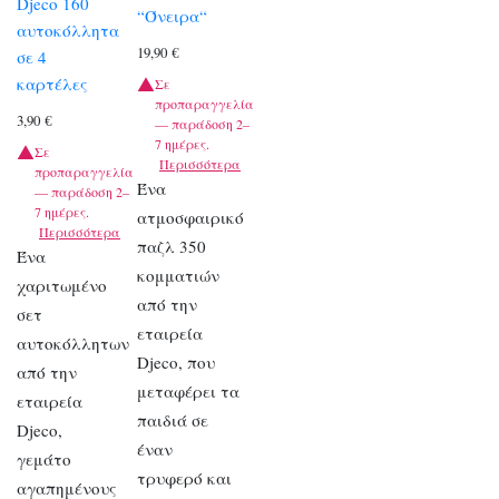
Djeco 160
“Όνειρα“
αυτοκόλλητα
19,90
€
σε 4
καρτέλες
Σε
προπαραγγελία
3,90
€
— παράδοση 2–
7 ημέρες.
Σε
Περισσότερα
προπαραγγελία
Ένα
— παράδοση 2–
7 ημέρες.
ατμοσφαιρικό
Περισσότερα
παζλ 350
Ένα
κομματιών
χαριτωμένο
από την
σετ
εταιρεία
αυτοκόλλητων
Djeco, που
από την
μεταφέρει τα
εταιρεία
παιδιά σε
Djeco,
έναν
γεμάτο
τρυφερό και
αγαπημένους