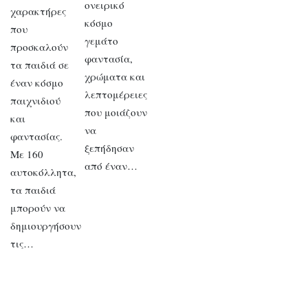
ονειρικό
χαρακτήρες
κόσμο
που
γεμάτο
προσκαλούν
φαντασία,
τα παιδιά σε
χρώματα και
έναν κόσμο
λεπτομέρειες
παιχνιδιού
που μοιάζουν
και
να
φαντασίας.
ξεπήδησαν
Με 160
από έναν…
αυτοκόλλητα,
τα παιδιά
μπορούν να
δημιουργήσουν
τις…