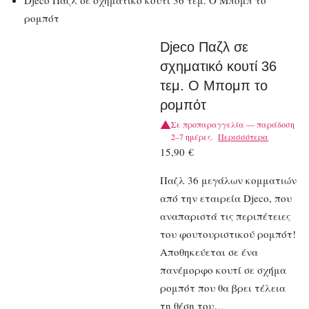
Djeco Παζλ σε σχηματικό κουτί 36 τεμ. Ο Μπομπ το
ρομπότ
Djeco Παζλ σε
σχηματικό κουτί 36
τεμ. Ο Μπομπ το
ρομπότ
Σε προπαραγγελία — παράδοση
2–7 ημέρες.
Περισσότερα
15,90
€
Παζλ 36 μεγάλων κομματιών
από την εταιρεία Djeco, που
αναπαριστά τις περιπέτειες
του φουτουριστικού ρομπότ!
Αποθηκεύεται σε ένα
πανέμορφο κουτί σε σχήμα
ρομπότ που θα βρει τέλεια
τη θέση του…