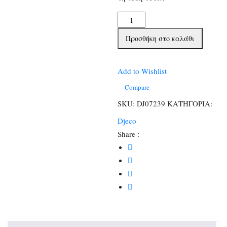
Djeco
Παζλ
Προσθήκη στο καλάθι
σε
σχηματικό
κουτί
Add to Wishlist
36
Compare
τεμ.
SKU:
DJ07239
ΚΑΤΗΓΟΡΙΑ:
Ο
Djeco
Μπομπ
Share :
το
ρομπότ
ποσότητα