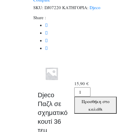
κουτί
SKU:
DJ07220
ΚΑΤΗΓΟΡΙΑ:
Djeco
36
Share :
τεμ.
Πειρατής
ποσότητα
15,90
€
Djeco
Djeco
Παζλ
Προσθήκη στο
Παζλ σε
σε
καλάθι
σχηματικό
σχηματικό
κουτί 36
κουτί
36
τεμ.