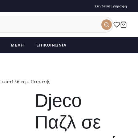
Σύνδεση
Εγγραφή
ΜΈΛΗ
ΕΠΙΚΟΙΝΩΝΊΑ
 κουτί 36 τεμ. Πειρατής
Djeco
Παζλ σε