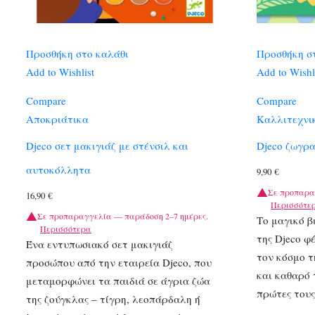
Προσθήκη στο καλάθι
Προσθήκη σ
Add to Wishlist
Add to Wishl
Compare
Compare
Αποκριάτικα
Καλλιτεχνι
Djeco σετ μακιγιάζ με στένσιλ και
Djeco ζωγρ
αυτοκόλλητα
9,90
€
Σε προπαρα
16,90
€
Περισσότε
Σε προπαραγγελία — παράδοση 2–7 ημέρες.
Το μαγικό β
Περισσότερα
της Djeco φ
Ένα εντυπωσιακό σετ μακιγιάζ
τον κόσμο τ
προσώπου από την εταιρεία Djeco, που
και καθαρό 
μεταμορφώνει τα παιδιά σε άγρια ζώα
πρώτες του
της ζούγκλας – τίγρη, λεοπάρδαλη ή