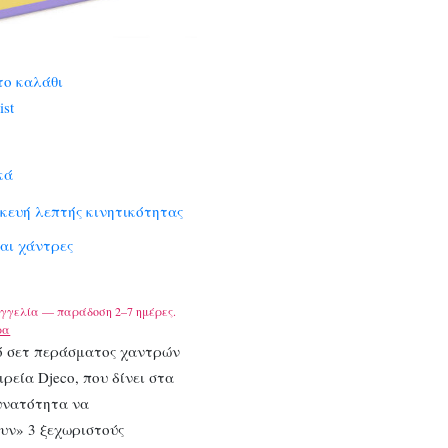
το καλάθι
ist
κά
κευή λεπτής κινητικότητας
αι χάντρες
γγελία — παράδοση 2–7 ημέρες.
ρα
ό σετ περάσματος χαντρών
ιρεία Djeco, που δίνει στα
υνατότητα να
υν» 3 ξεχωριστούς