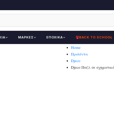
ΚΊΑ
ΜΆΡΚΕΣ
ΕΠΟΧΙΚΆ
BACK TO SCHOOL
Home
Προϊόντα
Djeco
Djeco Παζλ σε σχηματικό