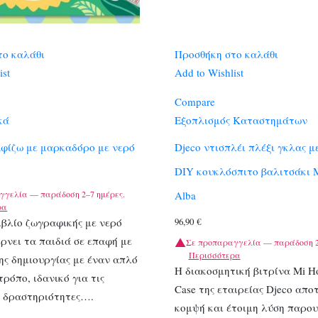
το καλάθι
Προσθήκη στο καλάθι
ist
Add to Wishlist
Compare
κά
Εξοπλισμός Καταστημάτων
αφίζω με μαρκαδόρο με νερό
Djeco ντισπλέι πλέξι γκλας μ
DIY κουκλόσπιτο βαλιτσάκι 
γγελία — παράδοση 2–7 ημέρες.
Alba
ρα
ιβλίο ζωγραφικής με νερό
96,90
€
έρνει τα παιδιά σε επαφή με
Σε προπαραγγελία — παράδοση 2
Περισσότερα
ης δημιουργίας με έναν απλό
Η διακοσμητική βιτρίνα Mi Ho
τρόπο, ιδανικό για τις
Case της εταιρείας Djeco απο
ς δραστηριότητες….
κομψή και έτοιμη λύση παρου