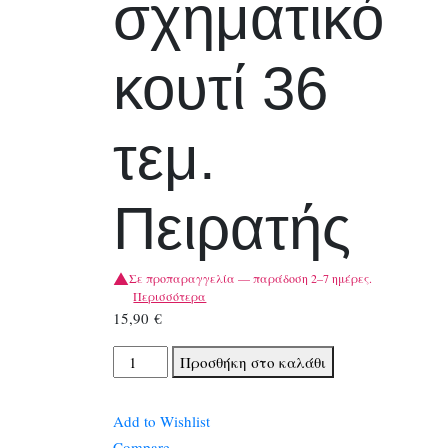
σχηματικό
κουτί 36
τεμ.
Πειρατής
Σε προπαραγγελία — παράδοση 2–7 ημέρες.
Περισσότερα
15,90
€
Djeco
Προσθήκη στο καλάθι
Παζλ
σε
Add to Wishlist
σχηματικό
Compare