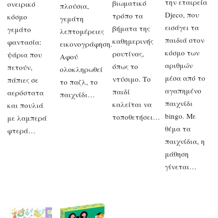
την εταιρεία
βιωματικό
ονειρικό
πλούσια,
Djeco, που
τρόπο τα
κόσμο
γεμάτη
εισάγει τα
βήματα της
γεμάτο
λεπτομέρειες
παιδιά στον
καθημερινής
φαντασία:
εικονογράφηση.
κόσμο των
ρουτίνας,
ψάρια που
Αφού
αριθμών
όπως το
πετούν,
ολοκληρωθεί
μέσα από το
ντύσιμο. Το
πάπιες σε
το παζλ, το
αγαπημένο
παιδί
αερόστατα
παιχνίδι…
παιχνίδι
καλείται να
και πουλιά
bingo. Με
τοποθετήσει…
με λαμπερά
θέμα τα
φτερά…
παιχνίδια, η
μάθηση
γίνεται…