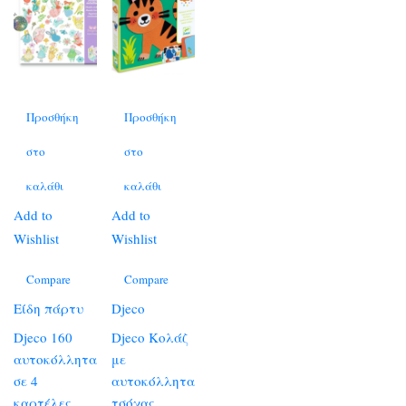
Προσθήκη
Προσθήκη
στο
στο
καλάθι
καλάθι
Add to
Add to
Wishlist
Wishlist
Compare
Compare
Είδη πάρτυ
Djeco
Djeco 160
Djeco Κολάζ
αυτοκόλλητα
με
σε 4
αυτοκόλλητα
καρτέλες
τσόχας