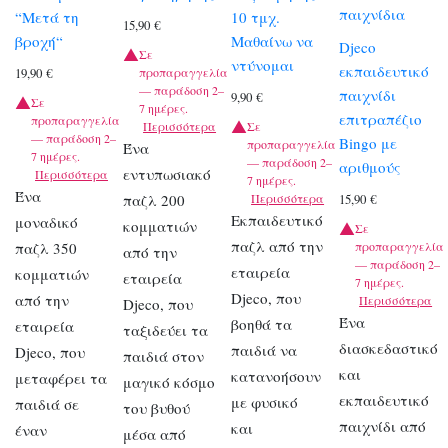
παιχνίδια
“Μετά τη
10 τμχ.
15,90
€
βροχή“
Μαθαίνω να
Djeco
Σε
ντύνομαι
εκπαιδευτικό
προπαραγγελία
19,90
€
— παράδοση 2–
παιχνίδι
9,90
€
Σε
7 ημέρες.
επιτραπέζιο
προπαραγγελία
Περισσότερα
Σε
— παράδοση 2–
Bingo με
προπαραγγελία
Ένα
7 ημέρες.
— παράδοση 2–
αριθμούς
εντυπωσιακό
Περισσότερα
7 ημέρες.
Ένα
παζλ 200
Περισσότερα
15,90
€
Εκπαιδευτικό
μοναδικό
κομματιών
Σε
παζλ από την
παζλ 350
προπαραγγελία
από την
— παράδοση 2–
εταιρεία
κομματιών
εταιρεία
7 ημέρες.
Djeco, που
από την
Περισσότερα
Djeco, που
Ένα
βοηθά τα
εταιρεία
ταξιδεύει τα
διασκεδαστικό
παιδιά να
Djeco, που
παιδιά στον
και
κατανοήσουν
μεταφέρει τα
μαγικό κόσμο
εκπαιδευτικό
με φυσικό
παιδιά σε
του βυθού
παιχνίδι από
και
έναν
μέσα από