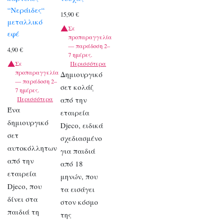
“Νεράιδες“
15,90
€
μεταλλικό
Σε
εφέ
προπαραγγελία
— παράδοση 2–
4,90
€
7 ημέρες.
Σε
Περισσότερα
προπαραγγελία
Δημιουργικό
— παράδοση 2–
σετ κολάζ
7 ημέρες.
Περισσότερα
από την
Ένα
εταιρεία
δημιουργικό
Djeco, ειδικά
σετ
σχεδιασμένο
αυτοκόλλητων
για παιδιά
από την
από 18
εταιρεία
μηνών, που
Djeco, που
τα εισάγει
δίνει στα
στον κόσμο
παιδιά τη
της