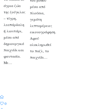
του βυθού
άγρια ζώα
μέσα από
της ζούγκλας
πλούσια,
– τίγρη,
γεμάτη
λεοπάρδαλη
λεπτομέρειες
ή λιοντάρι,
εικονογράφηση.
μέσα από
Αφού
δημιουργικό
ολοκληρωθεί
παιχνίδι και
το παζλ, το
φαντασία.
παιχνίδι…
Με…
0