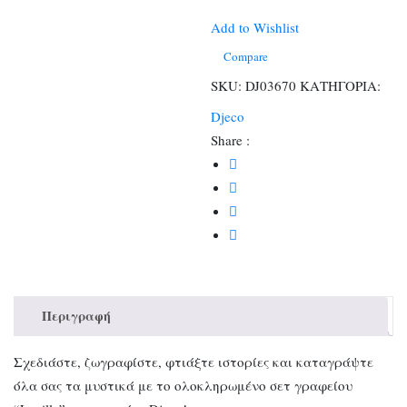
είδη
γραφείου
Add to Wishlist
Lucille
Compare
-
SKU:
DJ03670
ΚΑΤΗΓΟΡΙΑ:
FSC
Djeco
MIX
Share :
ποσότητα
Περιγραφή
Σχεδιάστε, ζωγραφίστε, φτιάξτε ιστορίες και καταγράψτε
όλα σας τα μυστικά με το ολοκληρωμένο σετ γραφείου