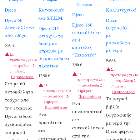
Compare
Djeco
Κατασκευές
Καλλιτεχνικά
Djeco
και S.T.E.M.
Djeco 60
Djeco
Djeco 160
Αυτοκόλλητα
ζωγραφίζω
Djeco DIY
αυτοκόλλητα
από τσόχα
με
φτιάχνω τα
σε 4
μαρκαδόρο
δικά μου
6,90
€
καρτέλες
με νερό
μπρελόκ με
“Πειρατές“
Σε
συρρικνούμενο
προπαραγγελία
9,90
€
3,90
€
πλαστικό
— παράδοση 2–
Σε
7 ημέρες.
Σε
προπαραγγελία
12,90
€
Περισσότερα
προπαραγγελία
— παράδοση 2–
Σετ με 60
Σε
— παράδοση 2–
7 ημέρες.
προπαραγγελία
7 ημέρες.
αυτοκόλλητα
Περισσότερα
— παράδοση 2–
Περισσότερα
Το μαγικό
τσόχας από
7 ημέρες.
Ένα
βιβλίο
την εταιρεία
Περισσότερα
συναρπαστικό
Ένα
ζωγραφικής
Djeco, ειδικά
σετ
πρωτότυπο
με νερό της
σχεδιασμένα
αυτοκόλλητων
και
Djeco φέρνει
για μικρά
από την
εντυπωσιακό
τα παιδιά σε