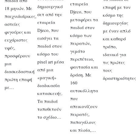
παιδιά από
εταιρεία
δημιουργικό
επαφή με τον
18 μηνών. Με
Djeco, που
σετ από την
κόσμο της
παιχνιδιάρικες,
μεταφέρει τα
εταιρεία
δημιουργίας
αστείες
παιδιά στον
Djeco, που
με έναν απλό
φιγούρες και
κόσμο των
εισάγει τα
και καθαρό
ευχάριστες
πειρατών,
παιδιά στον
τρόπο,
υφές,
γεμάτο
κόσμο του
ιδανικό για
προσφέρουν
περιπέτεια,
pixel art μέσα
τις πρώτες
μια
φαντασία και
από μια
τους
διασκεδαστική
δράση. Με
«μαγική»
δραστηριότητε
πρώτη επαφή
160
διαδικασία
με…
αυτοκόλλητα
κατασκευής.
που
Τα παιδιά
απεικονίζουν
τοποθετούν
πειρατές,
το σχέδιο…
παπαγάλους
και πλοία,…