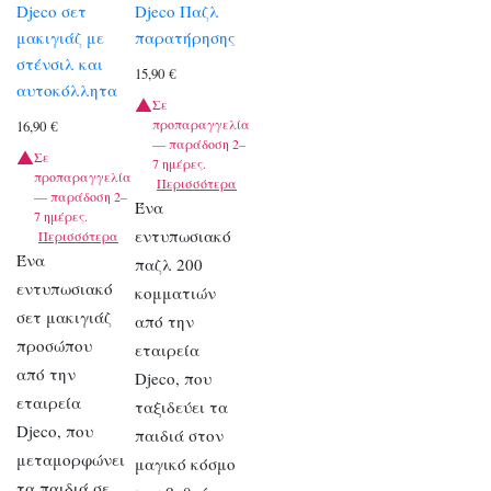
Djeco σετ
Djeco Παζλ
μακιγιάζ με
παρατήρησης
στένσιλ και
15,90
€
αυτοκόλλητα
Σε
προπαραγγελία
16,90
€
— παράδοση 2–
Σε
7 ημέρες.
προπαραγγελία
Περισσότερα
— παράδοση 2–
Ένα
7 ημέρες.
εντυπωσιακό
Περισσότερα
Ένα
παζλ 200
εντυπωσιακό
κομματιών
σετ μακιγιάζ
από την
προσώπου
εταιρεία
από την
Djeco, που
εταιρεία
ταξιδεύει τα
Djeco, που
παιδιά στον
μεταμορφώνει
μαγικό κόσμο
τα παιδιά σε