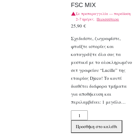
FSC MIX
Σε προπαραγγελία — παράδοση
2–7 ημέρες.
Περισσότερα
25,90
€
Σχεδιάστε, ζωγραφίστε,
φτιάξτε ιστορίες και
καταγράψτε όλα σας τα
μυστικά με το ολοκληρωμένο
σετ γραφείου “Lucille” της
εταιρίας Djeco! Το κουτί
διαθέτει διάφορα τμήματα
για αποθήκευση και
περιλαμβάνει: 1 μεγάλο…
Djeco
Σετ
Προσθήκη στο καλάθι
κουτί