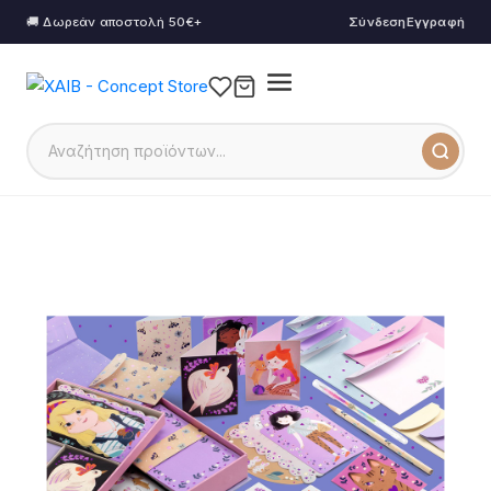
🚚 Δωρεάν αποστολή 50€+
Σύνδεση
Εγγραφή