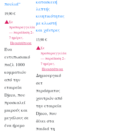
κατασκευή
πουλιά“
λεπτής
19,90
€
κινητικότητας
Σε
με κλωστή
προπαραγγελία
και χάντρες
— παράδοση 2–
7 ημέρες.
13,90
€
Περισσότερα
Σε
Ένα
προπαραγγελία
εντυπωσιακό
— παράδοση 2–
7 ημέρες.
παζλ 1000
Περισσότερα
κομματιών
Δημιουργικό
από την
σετ
εταιρεία
περάσματος
Djeco, που
χαντρών από
προσκαλεί
την εταιρεία
μικρούς και
Djeco, που
μεγάλους σε
δίνει στα
ένα ήρεμο
παιδιά τη