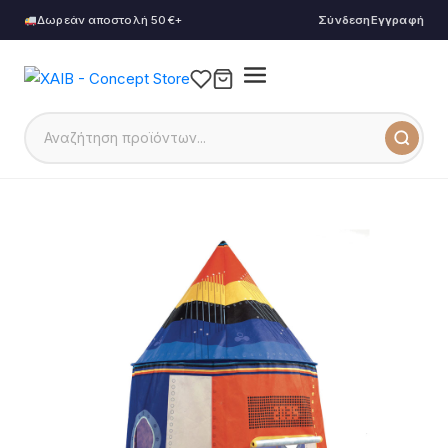
Δωρεάν αποστολή 50€+
Σύνδεση
Εγγραφή