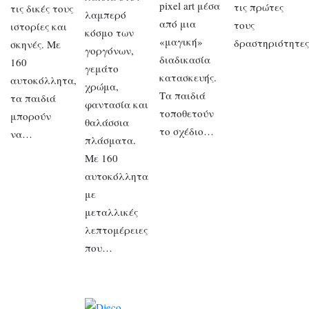
pixel art μέσα
τις πρώτες
τις δικές τους
λαμπερό
από μια
τους
ιστορίες και
κόσμο των
«μαγική»
δραστηριότητε
σκηνές. Με
γοργόνων,
διαδικασία
160
γεμάτο
κατασκευής.
αυτοκόλλητα,
χρώμα,
Τα παιδιά
τα παιδιά
φαντασία και
τοποθετούν
μπορούν
θαλάσσια
το σχέδιο…
να…
πλάσματα.
Με 160
αυτοκόλλητα
με
μεταλλικές
λεπτομέρειες
που…