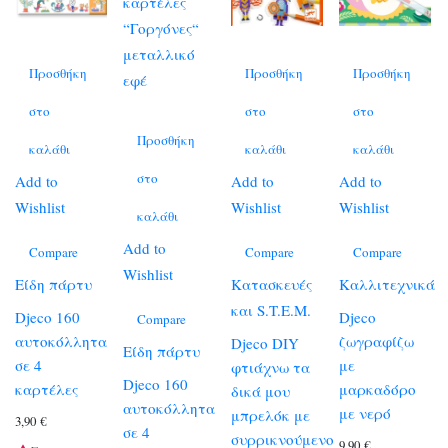
Προσθήκη
Προσθήκη
Προσθήκη
στο
στο
στο
Προσθήκη
καλάθι
καλάθι
καλάθι
στο
Add to
Add to
Add to
Wishlist
Wishlist
Wishlist
καλάθι
Add to
Compare
Compare
Compare
Wishlist
Είδη πάρτυ
Κατασκευές
Καλλιτεχνικά
και S.T.E.M.
Djeco 160
Djeco
Compare
αυτοκόλλητα
ζωγραφίζω
Djeco DIY
Είδη πάρτυ
σε 4
με
φτιάχνω τα
Djeco 160
καρτέλες
μαρκαδόρο
δικά μου
αυτοκόλλητα
με νερό
μπρελόκ με
3,90
€
σε 4
συρρικνούμενο
9,90
€