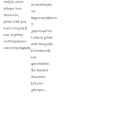
ταξίδι στον
δυνατότητα
κόσμο των
να
πουλιών,
δημιουργήσουν
μέσα από μια
3
καλλιτεχνική
χαριτωμένα
και γεμάτη
ζωάκια μέσα
λεπτομέρειες
από παιχνίδι
εικονογράφηση….
κατασκευής
και
φαντασίας.
Τα παιδιά
περνούν
ξύλινες
χάντρες…