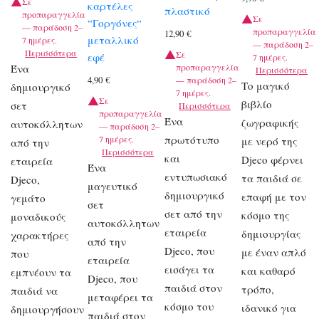
Σε
καρτέλες
πλαστικό
προπαραγγελία
Σε
“Γοργόνες“
— παράδοση 2–
προπαραγγελία
12,90
€
μεταλλικό
7 ημέρες.
— παράδοση 2–
Περισσότερα
Σε
εφέ
7 ημέρες.
Ένα
προπαραγγελία
Περισσότερα
4,90
€
— παράδοση 2–
Το μαγικό
δημιουργικό
7 ημέρες.
Σε
βιβλίο
σετ
Περισσότερα
προπαραγγελία
Ένα
ζωγραφικής
αυτοκόλλητων
— παράδοση 2–
πρωτότυπο
7 ημέρες.
με νερό της
από την
Περισσότερα
και
Djeco φέρνει
εταιρεία
Ένα
εντυπωσιακό
τα παιδιά σε
Djeco,
μαγευτικό
δημιουργικό
επαφή με τον
γεμάτο
σετ
σετ από την
κόσμο της
μοναδικούς
αυτοκόλλητων
εταιρεία
δημιουργίας
χαρακτήρες
από την
Djeco, που
με έναν απλό
που
εταιρεία
εισάγει τα
και καθαρό
εμπνέουν τα
Djeco, που
παιδιά στον
τρόπο,
παιδιά να
μεταφέρει τα
κόσμο του
ιδανικό για
δημιουργήσουν
παιδιά στον