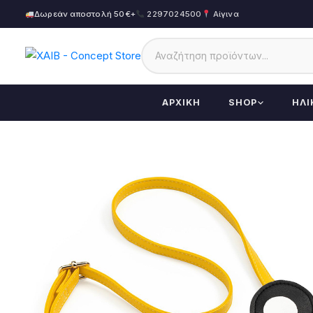
Δωρεάν αποστολή 50€+
2297024500
Αίγινα
ΑΡΧΙΚΉ
SHOP
ΗΛΙ