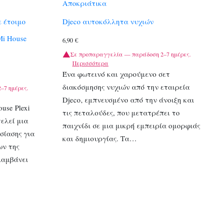
Αποκριάτικα
ε έτοιμο
Djeco αυτοκόλλητα νυχιών
Mi House
6,90
€
Σε προπαραγγελία — παράδοση 2–7 ημέρες.
Περισσότερα
Ένα φωτεινό και χαρούμενο σετ
διακόσμησης νυχιών από την εταιρεία
–7 ημέρες.
Djeco, εμπνευσμένο από την άνοιξη και
use Plexi
τις πεταλούδες, που μετατρέπει το
τελεί μια
παιχνίδι σε μια μικρή εμπειρία ομορφιάς
σίασης για
και δημιουργίας. Τα…
ων της
λαμβάνει