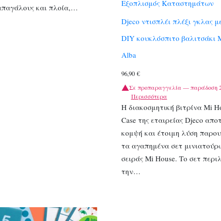
Εξοπλισμός Καταστημάτων
παπαγάλους και πλοία,…
Djeco ντισπλέι πλέξι γκλας μ
DIY κουκλόσπιτο βαλιτσάκι 
Alba
96,90
€
Σε προπαραγγελία — παράδοση 2
Περισσότερα
Η διακοσμητική βιτρίνα Mi Ho
Case της εταιρείας Djeco απο
κομψή και έτοιμη λύση παρου
τα αγαπημένα σετ μινιατούρ
σειράς Mi House. Το σετ περι
την…