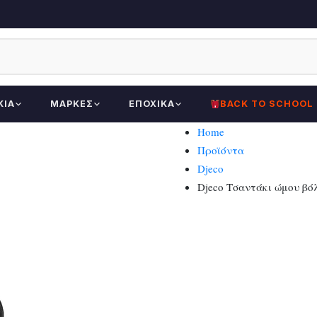
ΚΊΑ
ΜΆΡΚΕΣ
ΕΠΟΧΙΚΆ
BACK TO SCHOOL
Home
Προϊόντα
Djeco
Djeco Τσαντάκι ώμου βό