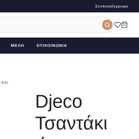
Σύνδεση
Εγγραφή
ΜΈΛΗ
ΕΠΙΚΟΙΝΩΝΊΑ
λτας
Djeco
Τσαντάκι