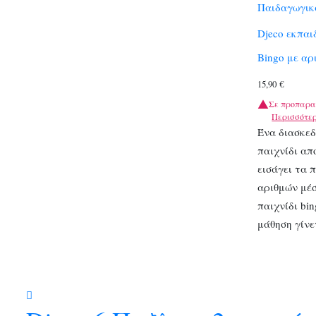
Παιδαγωγικά
Djeco εκπαι
Bingo με αρ
15,90
€
Σε προπαρα
Περισσότε
Ένα διασκεδ
παιχνίδι απ
εισάγει τα 
αριθμών μέ
παιχνίδι bin
μάθηση γίν