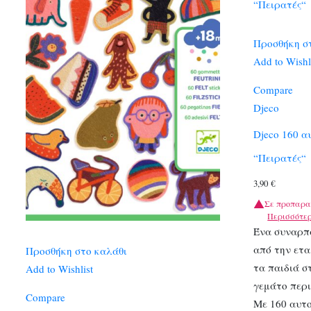
Προσθήκη σ
Add to Wishl
Compare
Djeco
Djeco 160 α
“Πειρατές“
3,90
€
Σε προπαρα
Περισσότε
Ένα συναρπ
από την ετα
Προσθήκη στο καλάθι
τα παιδιά σ
Add to Wishlist
γεμάτο περι
Compare
Με 160 αυτ