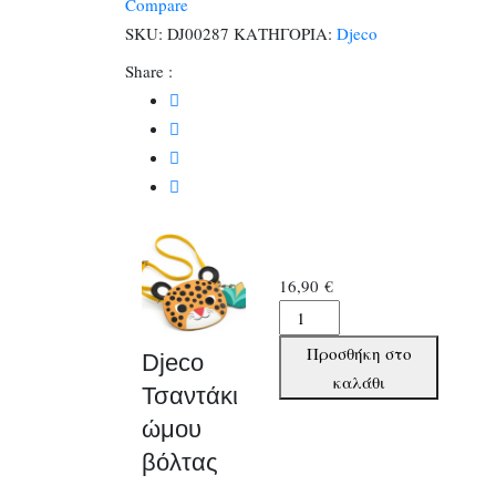
Compare
ποσότητα
SKU:
DJ00287
ΚΑΤΗΓΟΡΙΑ:
Djeco
Share :
16,90
€
Djeco
Τσαντάκι
Προσθήκη στο
Djeco
ώμου
καλάθι
Τσαντάκι
βόλτας
ώμου
ποσότητα
βόλτας