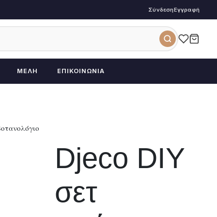
Σύνδεση
Εγγραφή
ΜΈΛΗ
ΕΠΙΚΟΙΝΩΝΊΑ
Βοτανολόγιο
Djeco DIY
σετ