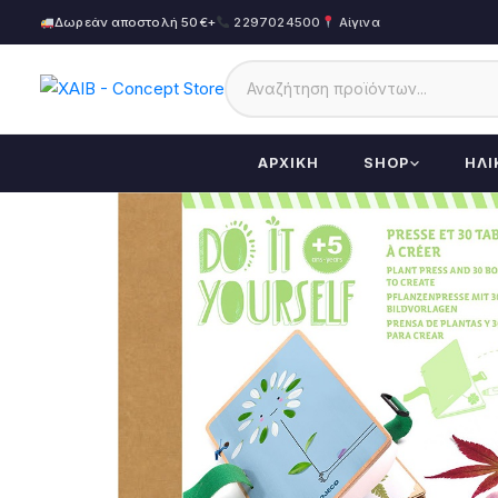
Δωρεάν αποστολή 50€+
2297024500
Αίγινα
ΑΡΧΙΚΉ
SHOP
ΗΛΙ