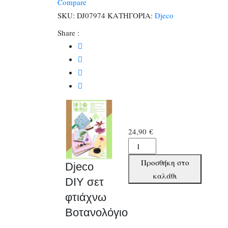
Compare
Βοτανολόγιο
SKU:
DJ07974
ΚΑΤΗΓΟΡΙΑ:
Djeco
ποσότητα
Share :
24,90
€
Djeco
DIY
Προσθήκη στο
Djeco
σετ
καλάθι
DIY σετ
φτιάχνω
φτιάχνω
Βοτανολόγιο
ποσότητα
Βοτανολόγιο