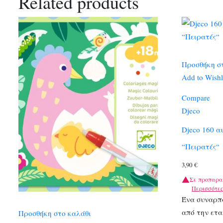
Related products
Προσθήκη σ
Add to Wishl
Compare
Djeco
Djeco 160 α
“Πειρατές“
3,90
€
Σε προπαρα
Περισσότε
Ένα συναρπ
από την ετα
Προσθήκη στο καλάθι