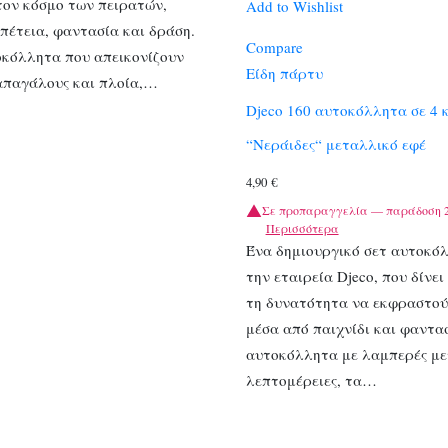
τον κόσμο των πειρατών,
Add to Wishlist
πέτεια, φαντασία και δράση.
Compare
οκόλλητα που απεικονίζουν
Είδη πάρτυ
παπαγάλους και πλοία,…
Djeco 160 αυτοκόλλητα σε 4 
“Νεράιδες“ μεταλλικό εφέ
4,90
€
Σε προπαραγγελία — παράδοση 2
Περισσότερα
Ένα δημιουργικό σετ αυτοκό
την εταιρεία Djeco, που δίνει
τη δυνατότητα να εκφραστού
μέσα από παιχνίδι και φαντα
αυτοκόλλητα με λαμπερές με
λεπτομέρειες, τα…