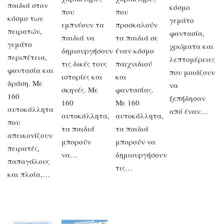
παιδιά στον
κόσμο
που
που
κόσμο των
γεμάτο
εμπνέουν τα
προσκαλούν
πειρατών,
φαντασία,
παιδιά να
τα παιδιά σε
γεμάτο
χρώματα και
δημιουργήσουν
έναν κόσμο
περιπέτεια,
λεπτομέρειες
τις δικές τους
παιχνιδιού
φαντασία και
που μοιάζουν
ιστορίες και
και
δράση. Με
να
σκηνές. Με
φαντασίας.
160
ξεπήδησαν
160
Με 160
αυτοκόλλητα
από έναν…
αυτοκόλλητα,
αυτοκόλλητα,
που
τα παιδιά
τα παιδιά
απεικονίζουν
μπορούν
μπορούν να
πειρατές,
να…
δημιουργήσουν
παπαγάλους
τις…
και πλοία,…