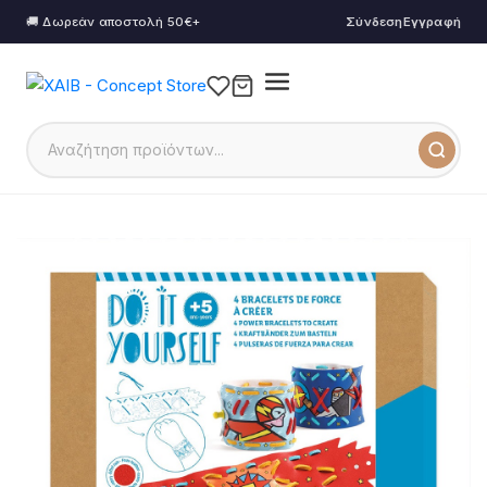
🚚 Δωρεάν αποστολή 50€+
Σύνδεση
Εγγραφή