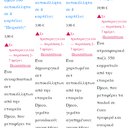
αυτοκόλλητα
αυτοκόλλητα
αυτοκόλλητα
19,90
€
σε 4
σε 4
σε 4
καρτέλες
καρτέλες
Σε
καρτέλες
προπαραγγελία
3,90
€
3,90
€
— παράδοση 2–
“Πειρατές“
7 ημέρες.
Σε
Σε
3,90
€
Περισσότερα
προπαραγγελία
προπαραγγελία
Ένα
— παράδοση 2–
— παράδοση 2–
Σε
7 ημέρες.
7 ημέρες.
προπαραγγελία
ατμοσφαιρικό
Περισσότερα
Περισσότερα
— παράδοση 2–
παζλ 350
Ένα
Ένα
7 ημέρες.
κομματιών
Περισσότερα
δημιουργικό
χαριτωμένο
Ένα
από την
σετ
σετ
συναρπαστικό
εταιρεία
αυτοκόλλητων
αυτοκόλλητων
σετ
Djeco, που
από την
από την
αυτοκόλλητων
μεταφέρει τα
εταιρεία
εταιρεία
από την
παιδιά σε
Djeco,
Djeco,
εταιρεία
έναν
γεμάτο
γεμάτο
Djeco, που
τρυφερό και
μοναδικούς
αγαπημένους
μεταφέρει τα
ονειρικό
χαρακτήρες
χαρακτήρες