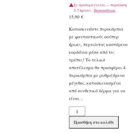
Σε προπαραγγελία — παράδοση
2–7 ημέρες.
Περισσότερα
15,90
€
Κατασκευάστε περικάρπια
με φανταστικούς σούπερ
ήρωες, περνώντας καστόρινα
κορδόνια μέσα από τις
τρύπες! Το τελικό
αποτέλεσμα θα προσφέρει 4
περικάρπια με ρυθμιζόμενο
μέγεθος, κατασκευασμένα
από συνθετικό δέρμα για να
είναι…
Djeco
DIY
Προσθήκη στο καλάθι
Φτιάχνω