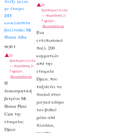
πλέξι γκλας
Σε
με έτοιμο
προπαραγγελία
DIY
— παράδοση 2–
7 ημέρες.
κουκλόσπιτο
Περισσότερα
βαλιτσάκι Mi
Ένα
House Alba
εντυπωσιακό
96,90
€
παζλ 200
Σε
κομματιών
προπαραγγελία
από την
— παράδοση 2–
εταιρεία
7 ημέρες.
Περισσότερα
Djeco, που
Η
ταξιδεύει τα
διακοσμητική
παιδιά στον
βιτρίνα Mi
μαγικό κόσμο
House Plexi
του βυθού
Case της
μέσα από
εταιρείας
πλούσια,
Djeco
γεμάτη