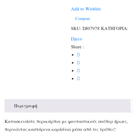
τα
δικά
Add to Wishlist
μου
Compare
Περικάρπια
SKU:
DJ07978
ΚΑΤΗΓΟΡΙΑ:
ποσότητα
Djeco
Share :
Περιγραφή
Κατασκευάστε περικάρπια με φανταστικούς σούπερ ήρωες,
περνώντας καστόρινα κορδόνια μέσα από τις τρύπες!