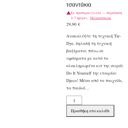
τσαντάκια
Σε προπαραγγελία — παράδοση
2–7 ημέρες.
Περισσότερα
29,90
€
Ανακαλύψτε τη τεχνική Tie-
Dye, δηλαδή τη τεχνική
βαψίματος πάνω σε
υφάσματα με αυτό το
ολοκληρωμένο κιτ της σειράς
Do It Yourself της εταιρίας
Djeco! Μέσα από το παιχνίδι,
τα παιδιά…
Djeco
DIY
Προσθήκη στο καλάθι
χρωματιζω
και