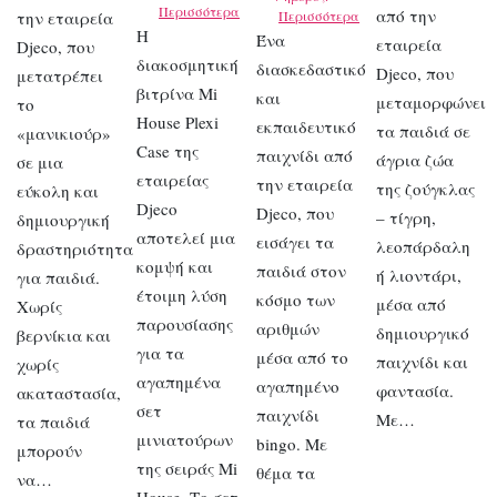
Περισσότερα
από την
την εταιρεία
Περισσότερα
Η
Ένα
εταιρεία
Djeco, που
διακοσμητική
διασκεδαστικό
Djeco, που
μετατρέπει
βιτρίνα Mi
και
μεταμορφώνει
το
House Plexi
εκπαιδευτικό
τα παιδιά σε
«μανικιούρ»
Case της
παιχνίδι από
άγρια ζώα
σε μια
εταιρείας
την εταιρεία
της ζούγκλας
εύκολη και
Djeco
Djeco, που
– τίγρη,
δημιουργική
αποτελεί μια
εισάγει τα
λεοπάρδαλη
δραστηριότητα
κομψή και
παιδιά στον
ή λιοντάρι,
για παιδιά.
έτοιμη λύση
κόσμο των
μέσα από
Χωρίς
παρουσίασης
αριθμών
δημιουργικό
βερνίκια και
για τα
μέσα από το
παιχνίδι και
χωρίς
αγαπημένα
αγαπημένο
φαντασία.
ακαταστασία,
σετ
παιχνίδι
Με…
τα παιδιά
μινιατούρων
bingo. Με
μπορούν
της σειράς Mi
θέμα τα
να…
House. Το σετ