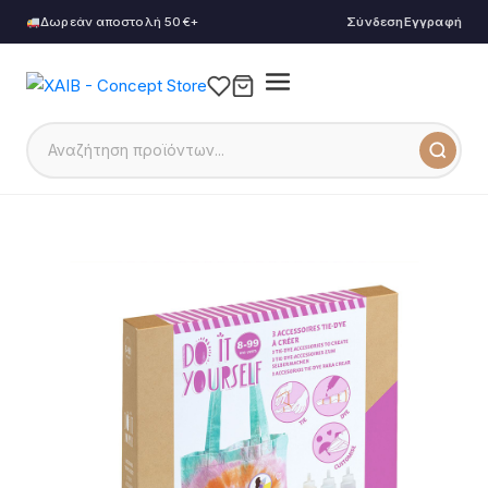
Δωρεάν αποστολή 50€+
Σύνδεση
Εγγραφή