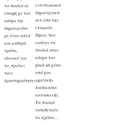
εντυπωσιακό
τα παιδιά σε
δημιουργικό
επαφή με τον
σετ από την
κόσμο της
εταιρεία
δημιουργίας
Djeco, που
με έναν απλό
εισάγει τα
και καθαρό
παιδιά στον
τρόπο,
κόσμο του
ιδανικό για
pixel art μέσα
τις πρώτες
από μια
τους
«μαγική»
δραστηριότητες….
διαδικασία
κατασκευής.
Τα παιδιά
τοποθετούν
το σχέδιο…