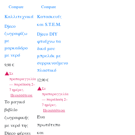
Compare
Compare
Καλλιτεχνικά
Κατασκευές
και S.T.E.M.
Djeco
ζωγραφίζω
Djeco DIY
με
φτιάχνω τα
μαρκαδόρο
δικά μου
με νερό
μπρελόκ με
συρρικνούμενο
9,90
€
πλαστικό
Σε
προπαραγγελία
12,90
€
— παράδοση 2–
Σε
7 ημέρες.
προπαραγγελία
Περισσότερα
— παράδοση 2–
Το μαγικό
7 ημέρες.
βιβλίο
Περισσότερα
Ένα
ζωγραφικής
πρωτότυπο
με νερό της
και
Djeco φέρνει