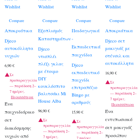
Wishlist
Wishlist
Wishlist
Wishlist
Compare
Compare
Compare
Compare
Αποκριάτικα
Εξοπλισμός
Παιδαγωγικά
Αποκριάτικα
Καταστημάτων
-
Djeco
Djeco σετ
Εκπαιδευτικά
αυτοκόλλητα
μακιγιάζ με
Djeco
παιχνίδια
νυχιών
στένσιλ και
ντισπλέι
αυτοκόλλητα
πλέξι γκλας
Djeco
6,90
€
με έτοιμο
εκπαιδευτικό
16,90
€
Σε
DIY
παιχνίδι
προπαραγγελία
Σε
κουκλόσπιτο
— παράδοση 2–
επιτραπέζιο
προπαραγγελία
7 ημέρες.
βαλιτσάκι Mi
— παράδοση 2–
Bingo με
Περισσότερα
7 ημέρες.
House Alba
αριθμούς
Ένα
Περισσότερα
Ένα
96,90
€
παιχνιδιάρικο
15,90
€
εντυπωσιακό
σετ
Σε
Σε
προπαραγγελία
προπαραγγελία
σετ μακιγιάζ
διακόσμησης
— παράδοση 2–
— παράδοση 2–
προσώπου
νυχιών από
7 ημέρες.
7 ημέρες.