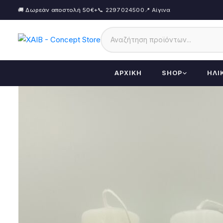
🚚 Δωρεάν αποστολή 50€+
📞 2297024500
📍 Αίγινα
ΑΡΧΙΚΉ
SHOP
ΗΛΙ