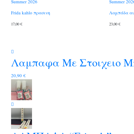
Summer 2026
Summer 202
Frida kahlo πρασινη
Λαμπάδα αυ
17,00
€
23,00
€
Λαμπαφα Με Στοιχειο Μ
20,90
€