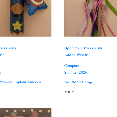
το καλάθι
Προσθήκη στο καλάθι
ist
Add to Wishlist
Compare
6
Summer 2026
ρελοκ Captain America
Λαμπάδα Ελαφι
21,00
€