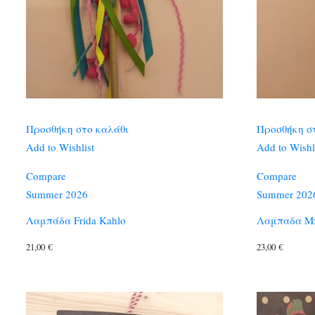
Προσθήκη στο καλάθι
Προσθήκη σ
Add to Wishlist
Add to Wishl
Compare
Compare
Summer 2026
Summer 202
Λαμπάδα Frida Kahlo
Λαμπαδα Μπ
21,00
€
23,00
€