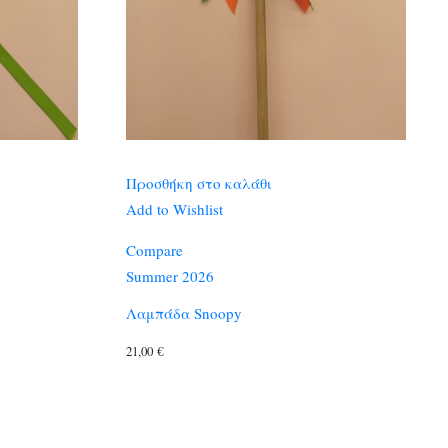
Προσθήκη στο καλάθι
Add to Wishlist
Compare
Summer 2026
Λαμπάδα Snoopy
21,00
€