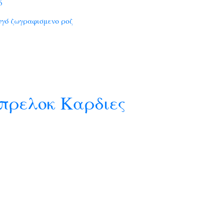
6
γό ζωγραφισμενο ροζ
πρελοκ Καρδιες