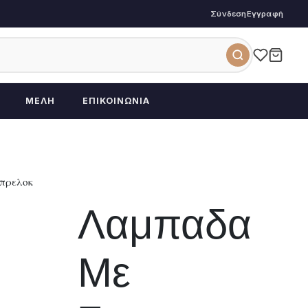
Σύνδεση
Εγγραφή
ΜΈΛΗ
ΕΠΙΚΟΙΝΩΝΊΑ
Μπρελοκ
Λαμπαδα
Με