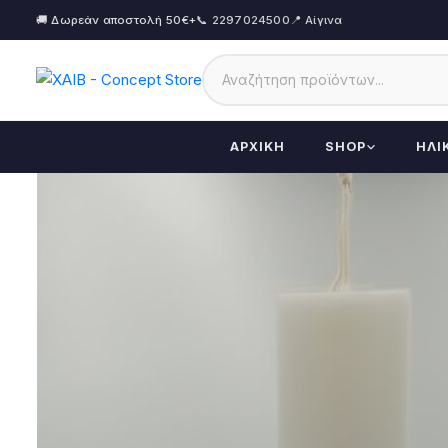
🚚 Δωρεάν αποστολή 50€+
📞 2297024500
📍 Αίγινα
ΑΡΧΙΚΉ
SHOP
ΗΛΙ