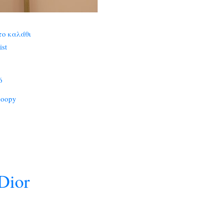
το καλάθι
ist
6
noopy
Dior