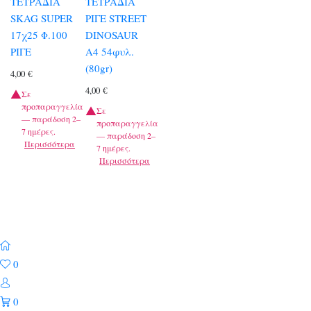
ΤΕΤΡΑΔΙΑ
ΤΕΤΡΑΔΙΑ
SKAG SUPER
ΡΙΓΕ STREET
17χ25 Φ.100
DINOSAUR
ΡΙΓΕ
A4 54φυλ.
(80gr)
4,00
€
4,00
€
Σε
προπαραγγελία
Σε
— παράδοση 2–
προπαραγγελία
7 ημέρες.
— παράδοση 2–
Περισσότερα
7 ημέρες.
Περισσότερα
0
0