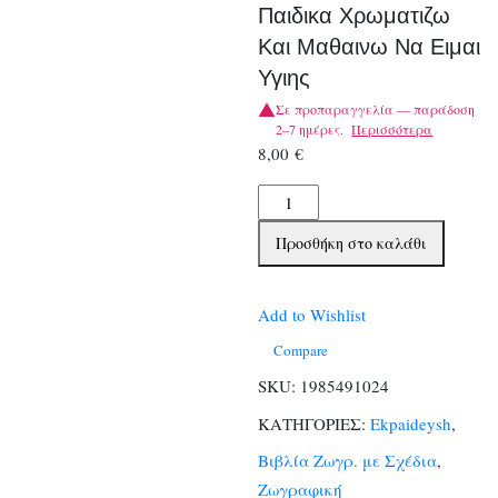
Παιδικα Χρωματιζω
Και Μαθαινω Να Ειμαι
Υγιης
Σε προπαραγγελία — παράδοση
2–7 ημέρες.
Περισσότερα
8,00
€
Βιβλια
Ζωγραφικης
Προσθήκη στο καλάθι
Παιδικα
Χρωματιζω
Και
Add to Wishlist
Μαθαινω
Compare
Να
SKU:
1985491024
Ειμαι
ΚΑΤΗΓΟΡΙΕΣ:
Ekpaideysh
,
Υγιης
ποσότητα
Βιβλία Ζωγρ. με Σχέδια
,
Ζωγραφική