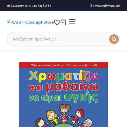
Δωρεάν αποστολή 50€+
Σύνδεση
Εγγραφή