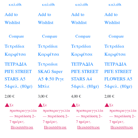
καλάθι
καλάθι
καλάθι
καλάθι
Add to
Add to
Add to
Add to
Wishlist
Wishlist
Wishlist
Wishlist
Compare
Compare
Compare
Compare
Τετράδια
Τετράδια
Τετράδια
Τετράδια
Καρφίτσα
Καρφίτσα
Καρφίτσα
Καρφίτσα
ΤΕΤΡΑΔΙΑ
Τετραδια
ΤΕΤΡΑΔΙΑ
ΤΕΤΡΑΔΙΑ
ΡΙΓΕ STREET
SKAG Super
ΡΙΓΕ STREET
ΡΙΓΕ STREET
STARS A5
Α5 Φ.50 Ριγε
STARS A4
FLOWERS A5
54φυλ. (80gr)
Μπλε
54φυλ. (80gr)
54φυλ. (80gr)
2,00
€
3,00
€
4,00
€
2,00
€
Σε
Σε
Σε
Σε
προπαραγγελία
προπαραγγελία
προπαραγγελία
προπαραγγελία
— παράδοση 2–
— παράδοση 2–
— παράδοση 2–
— παράδοση 2–
7 ημέρες.
7 ημέρες.
7 ημέρες.
7 ημέρες.
Περισσότερα
Περισσότερα
Περισσότερα
Περισσότερα