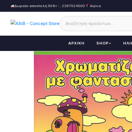
Δωρεάν αποστολή 50€+
2297024500
Αίγινα
ΑΡΧΙΚΉ
SHOP
ΗΛΙ