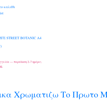
το καλάθι
ist
ΡΙΓΕ STREET BOTANIC A4
r)
γγελία — παράδοση 2–7 ημέρες.
ρα
ικα Χρωματιζω Το Πρωτο Μ