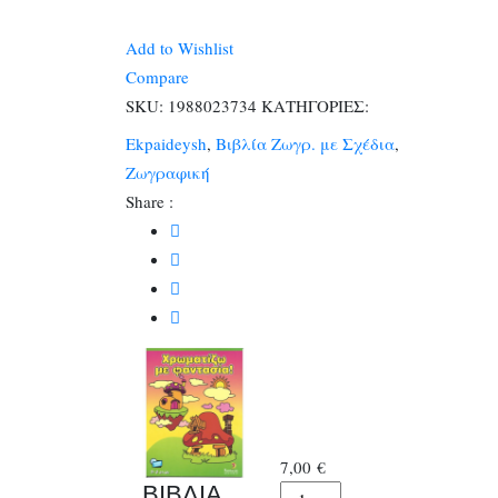
ΖΩΓΡΑΦΙΚΗΣ
ΠΑΙΔΙΚΑ
Add to Wishlist
ΧΡΩΜΑΤΙΖΩ
Compare
ΜΕ
SKU:
1988023734
ΚΑΤΗΓΟΡΙΕΣ:
ΦΑΝΤΑΣΙΑ
Ekpaideysh
,
Βιβλία Ζωγρ. με Σχέδια
,
48σελ.
Ζωγραφική
ποσότητα
Share :
7,00
€
ΒΙΒΛΙΑ
ΒΙΒΛΙΑ