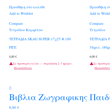
Προσθήκη στο καλάθι
Προσθήκη σ
Add to Wishlist
Add to Wishl
Compare
Compare
Τετράδια Καρφίτσα
Τετράδια
ΤΕΤΡΑΔΙΑ SKAG SUPER 17χ25 Φ.100
ΤΕΤΡΑΔΙΑ 
ΡΙΓΕ
54φυλ. (80g
4,00
€
6,00
€
Σε προπαραγγελία — παράδοση 2–7 ημέρες.
Σε προπαρα
Περισσότερα
Περισσότε
Βιβλια Ζωγραφικης Παιδ
8,00
€