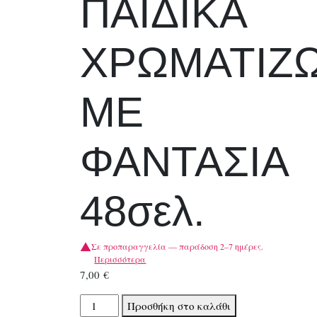
ΠΑΙΔΙΚΑ
ΧΡΩΜΑΤΙΖ
ΜΕ
ΦΑΝΤΑΣΙΑ
48σελ.
Σε προπαραγγελία — παράδοση 2–7 ημέρες.
Περισσότερα
7,00
€
ΒΙΒΛΙΑ
Προσθήκη στο καλάθι