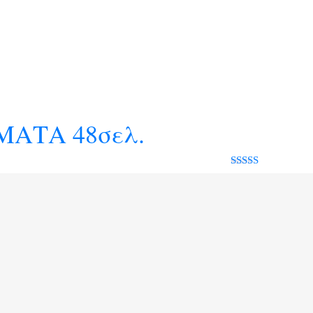
Rated 0 out
of 5
ΜΑΤΑ 48σελ.
Rated 0 out
of 5