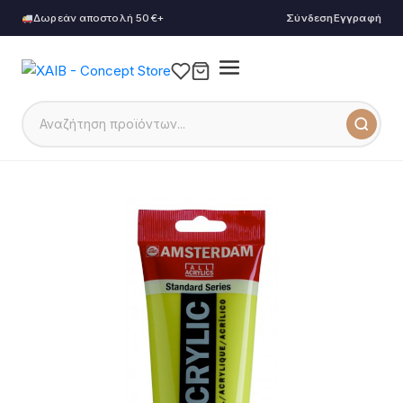
Δωρεάν αποστολή 50€+
Σύνδεση
Εγγραφή