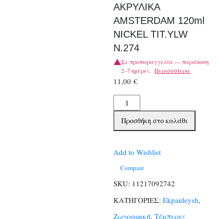
ΑΚΡΥΛΙΚΑ
AMSTERDAM 120ml
NICKEL TIT.YLW
N.274
Σε προπαραγγελία — παράδοση
2–7 ημέρες.
Περισσότερα
11,00
€
TALENS
ΧΡΩΜΑΤΑ
Προσθήκη στο καλάθι
ΑΚΡΥΛΙΚΑ
AMSTERDAM
120ml
Add to Wishlist
NICKEL
Compare
TIT.YLW
SKU:
11217092742
N.274
ΚΑΤΗΓΟΡΙΕΣ:
Ekpaideysh
,
ποσότητα
Ζωγραφική
,
Τέμπερες