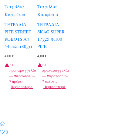
Τετράδια
Τετράδια
Καρφίτσα
Καρφίτσα
ΤΕΤΡΑΔΙΑ
ΤΕΤΡΑΔΙΑ
ΡΙΓΕ STREET
SKAG SUPER
ROBOTS A4
17χ25 Φ.100
54φυλ. (80gr)
ΡΙΓΕ
4,00
€
4,00
€
Σε
Σε
προπαραγγελία
προπαραγγελία
— παράδοση 2–
— παράδοση 2–
7 ημέρες.
7 ημέρες.
Περισσότερα
Περισσότερα
0