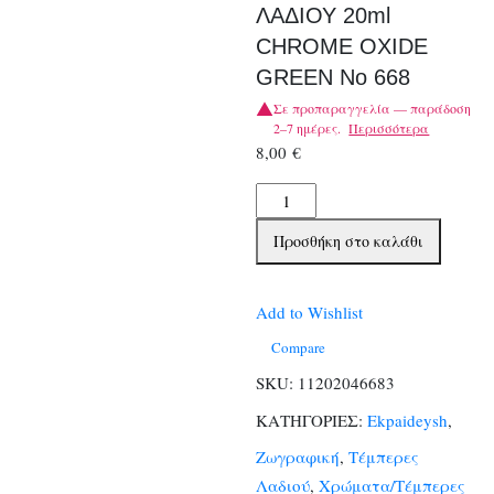
ΛΑΔΙΟΥ 20ml
CHROME OXIDE
GREEN No 668
Σε προπαραγγελία — παράδοση
2–7 ημέρες.
Περισσότερα
8,00
€
TALENS
ΧΡΩΜΑΤΑ
Προσθήκη στο καλάθι
ΛΑΔΙΟΥ
20ml
CHROME
Add to Wishlist
OXIDE
Compare
GREEN
SKU:
11202046683
No
ΚΑΤΗΓΟΡΙΕΣ:
Ekpaideysh
,
668
ποσότητα
Ζωγραφική
,
Τέμπερες
Λαδιού
,
Χρώματα/Τέμπερες