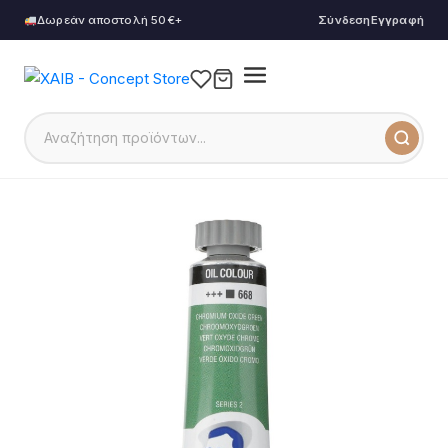
Δωρεάν αποστολή 50€+
Σύνδεση
Εγγραφή