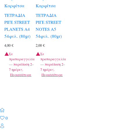
Καρφίτσα
Καρφίτσα
ΤΕΤΡΑΔΙΑ
ΤΕΤΡΑΔΙΑ
ΡΙΓΕ STREET
ΡΙΓΕ STREET
PLANETS A4
NOTES A5
54φυλ. (80gr)
54φυλ. (80gr)
4,00
€
2,00
€
Σε
Σε
προπαραγγελία
προπαραγγελία
— παράδοση 2–
— παράδοση 2–
7 ημέρες.
7 ημέρες.
Περισσότερα
Περισσότερα
0