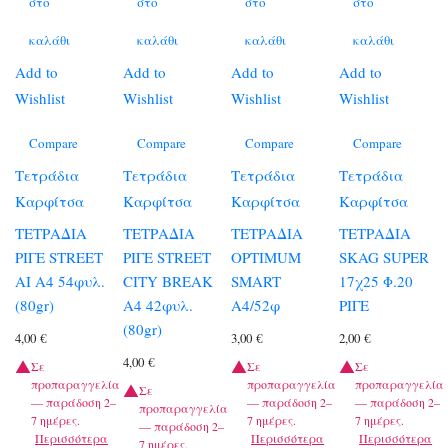
στο
στο
στο
στο
καλάθι
καλάθι
καλάθι
καλάθι
Add to
Add to
Add to
Add to
Wishlist
Wishlist
Wishlist
Wishlist
Compare
Compare
Compare
Compare
Τετράδια
Τετράδια
Τετράδια
Τετράδια
Καρφίτσα
Καρφίτσα
Καρφίτσα
Καρφίτσα
ΤΕΤΡΑΔΙΑ
ΤΕΤΡΑΔΙΑ
ΤΕΤΡΑΔΙΑ
ΤΕΤΡΑΔΙΑ
ΡΙΓΕ STREET
ΡΙΓΕ STREET
OPTIMUM
SKAG SUPER
AI A4 54φυλ.
CITY BREAK
SMART
17χ25 Φ.20
(80gr)
A4 42φυλ.
A4/52φ
ΡΙΓΕ
(80gr)
4,00
€
3,00
€
2,00
€
4,00
€
Σε
Σε
Σε
προπαραγγελία
προπαραγγελία
προπαραγγελία
Σε
— παράδοση 2–
— παράδοση 2–
— παράδοση 2–
προπαραγγελία
7 ημέρες.
7 ημέρες.
7 ημέρες.
— παράδοση 2–
Περισσότερα
Περισσότερα
Περισσότερα
7 ημέρες.