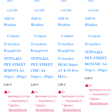
στο
στο
στο
στο
καλάθι
καλάθι
καλάθι
καλάθι
Add to
Add to
Add to
Add to
Wishlist
Wishlist
Wishlist
Wishlist
Compare
Compare
Compare
Compare
Τετράδια
Τετράδια
Τετράδια
Τετράδια
Καρφίτσα
Καρφίτσα
Καρφίτσα
ΤΕΤΡΑΔΙΑ
ΡΙΓΕ STREET
ΤΕΤΡΑΔΙΑ
ΤΕΤΡΑΔΙΑ
Τετραδια
BOTANIC A4
ΡΙΓΕ STREET
ΡΙΓΕ STREET
SKAG Super
54φυλ. (80gr)
ROBOTS A4
CHIC A4
Α5 Φ.50 Ριγε
54φυλ. (80gr)
54φυλ. (80gr)
Μπλε
6,00
€
4,00
€
4,00
€
3,00
€
Σε
προπαραγγελία
Σε
Σε
Σε
— παράδοση 2–
προπαραγγελία
προπαραγγελία
προπαραγγελία
7 ημέρες.
— παράδοση 2–
— παράδοση 2–
— παράδοση 2–
Περισσότερα
7 ημέρες.
7 ημέρες.
7 ημέρες.
Περισσότερα
Περισσότερα
Περισσότερα