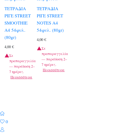
ΤΕΤΡΑΔΙΑ
ΤΕΤΡΑΔΙΑ
ΡΙΓΕ STREET
ΡΙΓΕ STREET
SMOOTHIE
NOTES A4
A4 54φυλ.
54φυλ. (80gr)
(80gr)
4,00
€
4,00
€
Σε
προπαραγγελία
Σε
— παράδοση 2–
προπαραγγελία
7 ημέρες.
— παράδοση 2–
Περισσότερα
7 ημέρες.
Περισσότερα
0