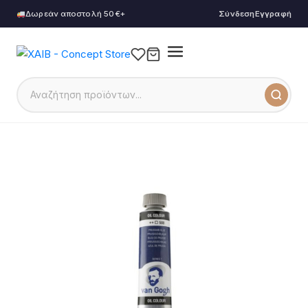
Δωρεάν αποστολή 50€+
Σύνδεση
Εγγραφή