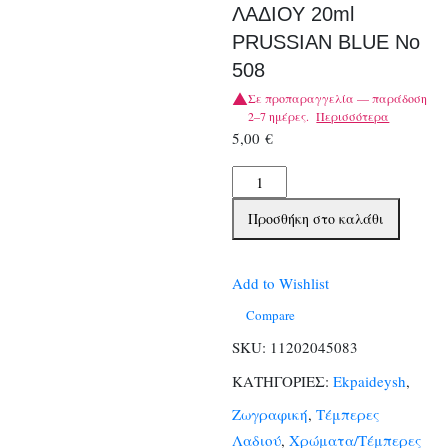
ΛΑΔΙΟΥ 20ml
PRUSSIAN BLUE No
508
Σε προπαραγγελία — παράδοση
2–7 ημέρες.
Περισσότερα
5,00
€
TALENS
ΧΡΩΜΑΤΑ
Προσθήκη στο καλάθι
ΛΑΔΙΟΥ
20ml
PRUSSIAN
Add to Wishlist
BLUE
Compare
No
SKU:
11202045083
508
ΚΑΤΗΓΟΡΙΕΣ:
Ekpaideysh
,
ποσότητα
Ζωγραφική
,
Τέμπερες
Λαδιού
,
Χρώματα/Τέμπερες