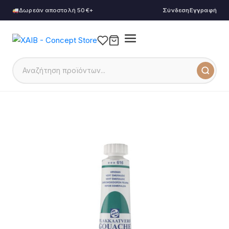
Δωρεάν αποστολή 50€+
Σύνδεση
Εγγραφή