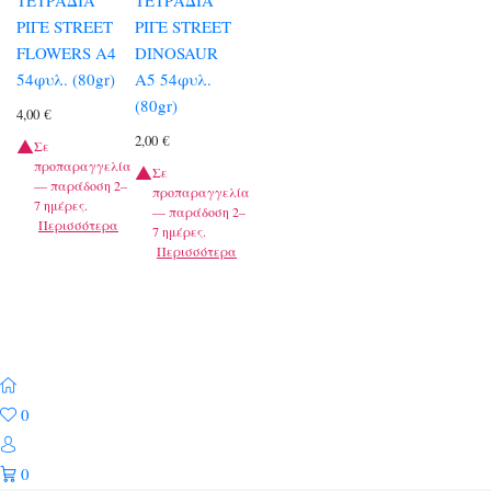
ΡΙΓΕ STREET
ΡΙΓΕ STREET
FLOWERS A4
DINOSAUR
54φυλ. (80gr)
A5 54φυλ.
(80gr)
4,00
€
2,00
€
Σε
προπαραγγελία
Σε
— παράδοση 2–
προπαραγγελία
7 ημέρες.
— παράδοση 2–
Περισσότερα
7 ημέρες.
Περισσότερα
0
0