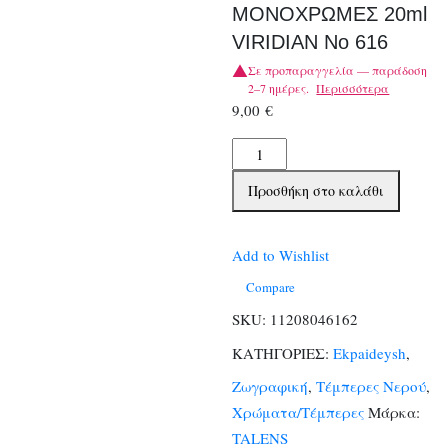
ΜΟΝΟΧΡΩΜΕΣ 20ml
VIRIDIAN No 616
Σε προπαραγγελία — παράδοση
2–7 ημέρες.
Περισσότερα
9,00
€
TALENS
ΤΕΜΠΕΡΕΣ
Προσθήκη στο καλάθι
ΜΟΝΟΧΡΩΜΕΣ
20ml
VIRIDIAN
Add to Wishlist
No
Compare
616
SKU:
11208046162
ποσότητα
ΚΑΤΗΓΟΡΙΕΣ:
Ekpaideysh
,
Ζωγραφική
,
Τέμπερες Νερού
,
Χρώματα/Τέμπερες
Μάρκα:
TALENS