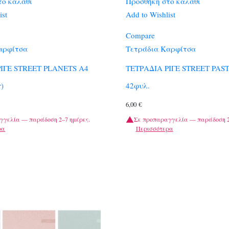
το καλάθι
Προσθήκη στο καλάθι
ist
Add to Wishlist
Compare
αρφίτσα
Τετράδια Καρφίτσα
ΙΓΕ STREET PLANETS A4
ΤΕΤΡΑΔΙΑ ΡΙΓΕ STREET PAST
r)
42φυλ.
6,00
€
γγελία — παράδοση 2–7 ημέρες.
Σε προπαραγγελία — παράδοση 2
ρα
Περισσότερα