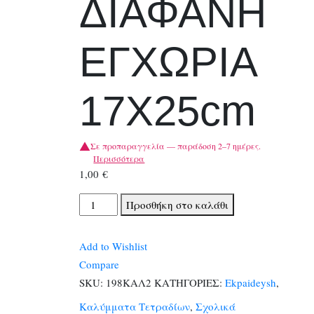
ΔΙΑΦΑΝΗ
ΕΓΧΩΡΙΑ
17Χ25cm
Σε προπαραγγελία — παράδοση 2–7 ημέρες.
Περισσότερα
1,00
€
ΚΑΛΥΜΜΑΤΑ
Προσθήκη στο καλάθι
ΒΙΒΛΙΟΥ
ΔΙΑΦΑΝΗ
Add to Wishlist
ΕΓΧΩΡΙΑ
Compare
17Χ25cm
SKU:
198ΚΑΛ2
ΚΑΤΗΓΟΡΙΕΣ:
Ekpaideysh
,
ποσότητα
Καλύμματα Τετραδίων
,
Σχολικά