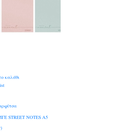
το καλάθι
ist
αρφίτσα
ΙΓΕ STREET NOTES A5
r)