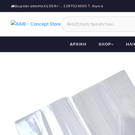
Δωρεάν αποστολή 50€+
2297024500
Αίγινα
ΑΡΧΙΚΉ
SHOP
ΗΛΙ