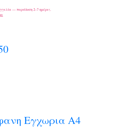
γγελία — παράδοση 2–7 ημέρες.
ρα
50
φανη Εγχωρια Α4