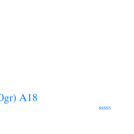
gr) A18
Rated 0 out
of 5