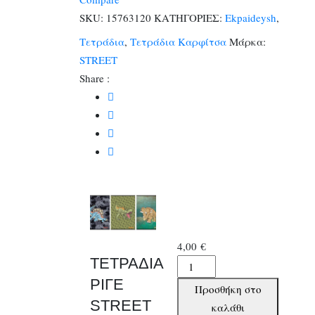
A4
SKU:
15763120
ΚΑΤΗΓΟΡΙΕΣ:
Ekpaideysh
,
54φυλ.
Τετράδια
,
Τετράδια Καρφίτσα
Μάρκα:
(80gr)
STREET
ποσότητα
Share :
4,00
€
ΤΕΤΡΑΔΙΑ
ΤΕΤΡΑΔΙΑ
ΡΙΓΕ
ΡΙΓΕ
Προσθήκη στο
STREET
STREET
καλάθι