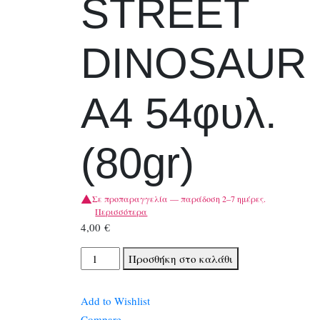
STREET
DINOSAUR
A4 54φυλ.
(80gr)
Σε προπαραγγελία — παράδοση 2–7 ημέρες.
Περισσότερα
4,00
€
ΤΕΤΡΑΔΙΑ
Προσθήκη στο καλάθι
ΡΙΓΕ
STREET
Add to Wishlist
DINOSAUR
Compare