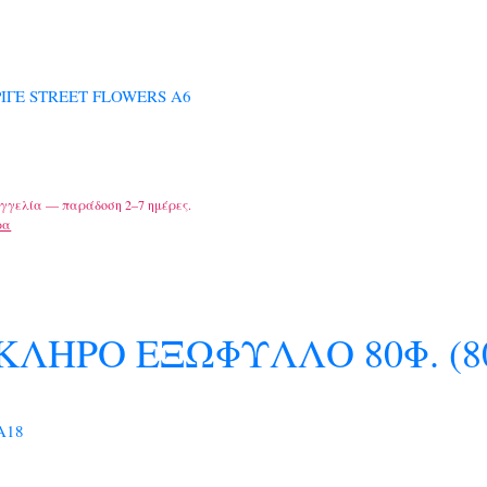
ΡΙΓΕ STREET FLOWERS Α6
γγελία — παράδοση 2–7 ημέρες.
ρα
ΚΛΗΡΟ ΕΞΩΦΥΛΛΟ 80Φ. (80