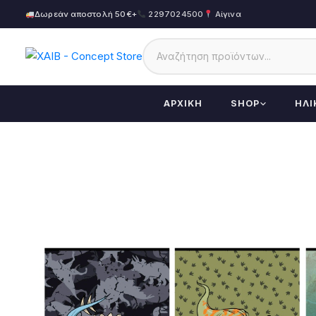
Δωρεάν αποστολή 50€+
2297024500
Αίγινα
ΑΡΧΙΚΉ
SHOP
ΗΛΙ