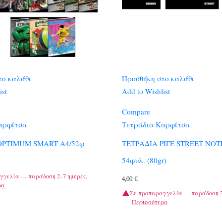
το καλάθι
Προσθήκη στο καλάθι
ist
Add to Wishlist
Compare
αρφίτσα
Τετράδια Καρφίτσα
OPTIMUM SMART A4/52φ
ΤΕΤΡΑΔΙΑ ΡΙΓΕ STREET NOT
54φυλ. (80gr)
γγελία — παράδοση 2–7 ημέρες.
4,00
€
ρα
Σε προπαραγγελία — παράδοση 2
Περισσότερα