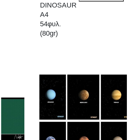
DINOSAUR
DINOSAUR
A4
A4
54φυλ.
54φυλ.
(80gr)
(80gr)
ποσότητα