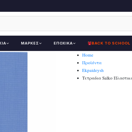
ΚΊΑ
ΜΆΡΚΕΣ
ΕΠΟΧΙΚΆ
BACK TO SCHOOL
Home
Προϊόντα
Ekpaideysh
Τετραδια Salko Πλαστικ