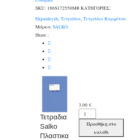
Φ.50
SKU:
186S172550ΜΦ
ΚΑΤΗΓΟΡΙΕΣ:
Μφ
Ekpaideysh
,
Τετράδια
,
Τετράδια Καρφίτσα
(1210)
Μάρκα:
SALKO
ποσότητα
Share :
3,00
€
Τετραδια
Τετραδια
Salko
Προσθήκη στο
Salko
Πλαστικα
καλάθι
Πλαστικα
17χ25