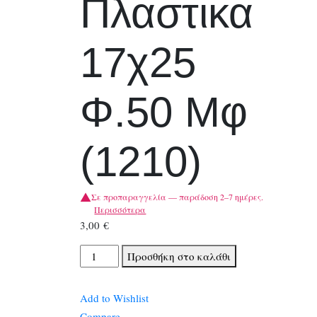
Πλαστικα
17χ25
Φ.50 Μφ
(1210)
Σε προπαραγγελία — παράδοση 2–7 ημέρες.
Περισσότερα
3,00
€
Τετραδια
Προσθήκη στο καλάθι
Salko
Πλαστικα
Add to Wishlist
17χ25
Compare