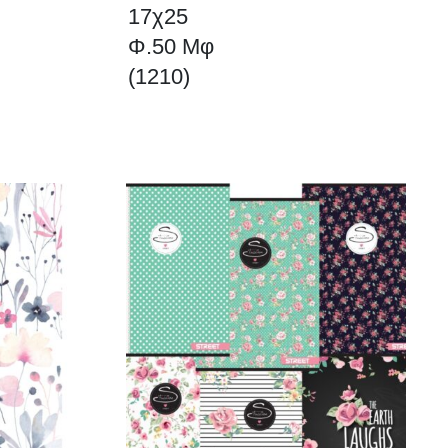
17χ25
Φ.50
Μφ
Φ.50 Μφ
(1210)
(1210)
ποσότητα