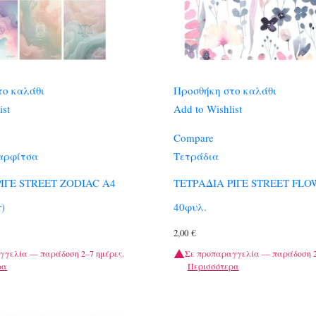
το καλάθι
Προσθήκη στο καλάθι
ist
Add to Wishlist
Compare
αρφίτσα
Τετράδια
ΙΓΕ STREET ZODIAC A4
ΤΕΤΡΑΔΙΑ ΡΙΓΕ STREET FLO
r)
40φυλ.
2,00
€
γγελία — παράδοση 2–7 ημέρες.
Σε προπαραγγελία — παράδοση 2
ρα
Περισσότερα