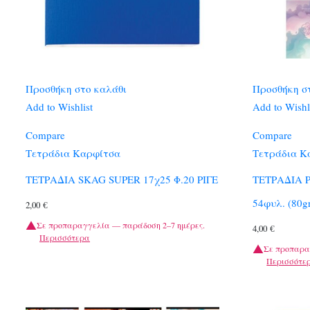
Προσθήκη στο καλάθι
Προσθήκη σ
Add to Wishlist
Add to Wishl
Compare
Compare
Τετράδια Καρφίτσα
Τετράδια Κ
ΤΕΤΡΑΔΙΑ SKAG SUPER 17χ25 Φ.20 ΡΙΓΕ
ΤΕΤΡΑΔΙΑ Ρ
54φυλ. (80g
2,00
€
Σε προπαραγγελία — παράδοση 2–7 ημέρες.
4,00
€
Περισσότερα
Σε προπαρα
Περισσότε