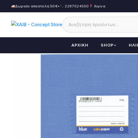
Δωρεάν αποστολή 50€+
2297024500
Αίγινα
ΑΡΧΙΚΉ
SHOP
ΗΛΙ