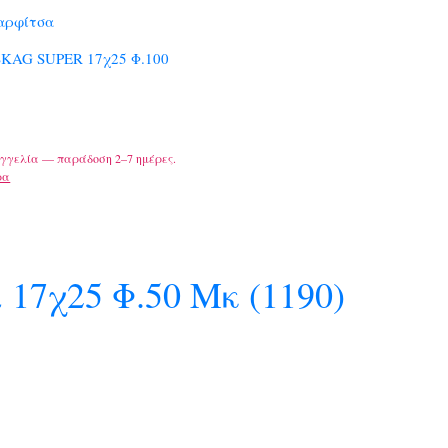
αρφίτσα
KAG SUPER 17χ25 Φ.100
γγελία — παράδοση 2–7 ημέρες.
ρα
 17χ25 Φ.50 Μκ (1190)