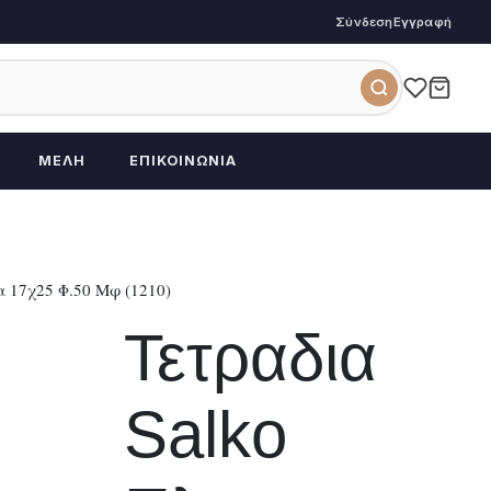
Σύνδεση
Εγγραφή
ΜΈΛΗ
ΕΠΙΚΟΙΝΩΝΊΑ
α 17χ25 Φ.50 Μφ (1210)
Τετραδια
Salko