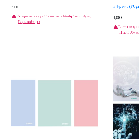
54φυλ. (80g
5,00
€
Σε προπαραγγελία — παράδοση 2–7 ημέρες.
4,00
€
Περισσότερα
Σε προπαρα
Περισσότε