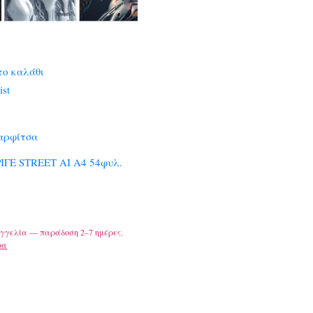
το καλάθι
ist
αρφίτσα
ΙΓΕ STREET AI A4 54φυλ.
γγελία — παράδοση 2–7 ημέρες.
ρα