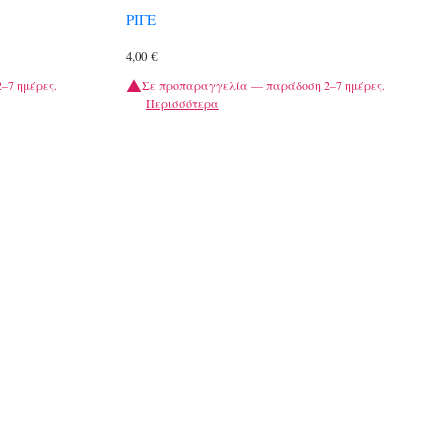
ΡΙΓΕ
4,00
€
–7 ημέρες.
Σε προπαραγγελία — παράδοση 2–7 ημέρες.
Περισσότερα