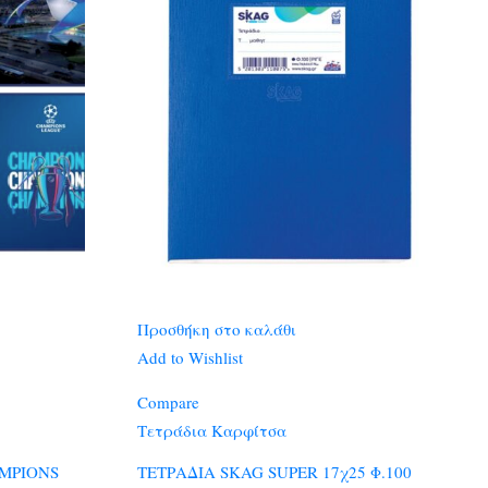
Προσθήκη στο καλάθι
Add to Wishlist
Compare
Τετράδια Καρφίτσα
AMPIONS
ΤΕΤΡΑΔΙΑ SKAG SUPER 17χ25 Φ.100