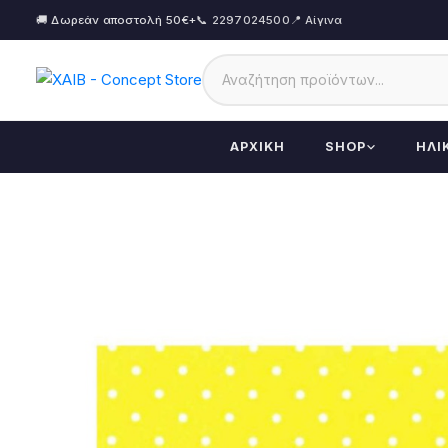
🚚 Δωρεάν αποστολή 50€+
📞 2297024500
📍 Αίγινα
ΑΡΧΙΚΉ
SHOP
ΗΛΙ