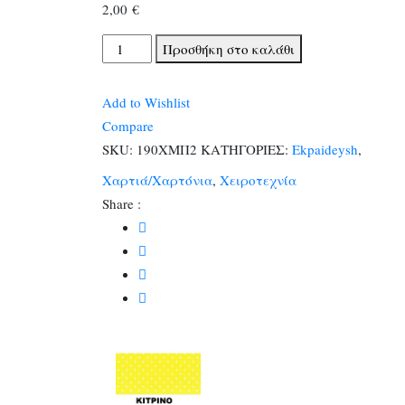
2,00
€
ΧΑΡΤΟΝΙΑ
Προσθήκη στο καλάθι
ΜΙΝΙ
ΠΟΥΑ
Add to Wishlist
50Χ70
Compare
250
SKU:
190ΧΜΠ2
ΚΑΤΗΓΟΡΙΕΣ:
Ekpaideysh
,
gr
Χαρτιά/Χαρτόνια
,
Χειροτεχνία
ΚΙΤΡΙΝΟ
Share :
-ΛΕΥΚΟ
ΠΟΥΑ
ποσότητα