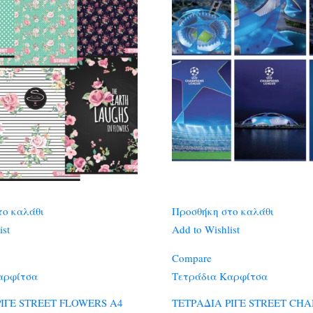
το καλάθι
Προσθήκη στο καλάθι
ist
Add to Wishlist
Compare
αρφίτσα
Τετράδια Καρφίτσα
ΡΙΓΕ STREET FLOWERS A4
ΤΕΤΡΑΔΙΑ ΡΙΓΕ STREET CH