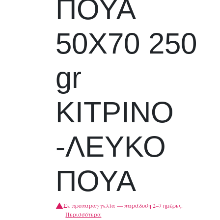
ΠΟΥΑ
50Χ70 250
gr
ΚΙΤΡΙΝΟ
-ΛΕΥΚΟ
ΠΟΥΑ
Σε προπαραγγελία — παράδοση 2–7 ημέρες.
Περισσότερα