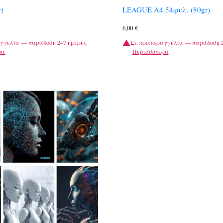
r)
LEAGUE A4 54φυλ. (80gr)
6,00
€
γγελία — παράδοση 2–7 ημέρες.
Σε προπαραγγελία — παράδοση 2
ρα
Περισσότερα